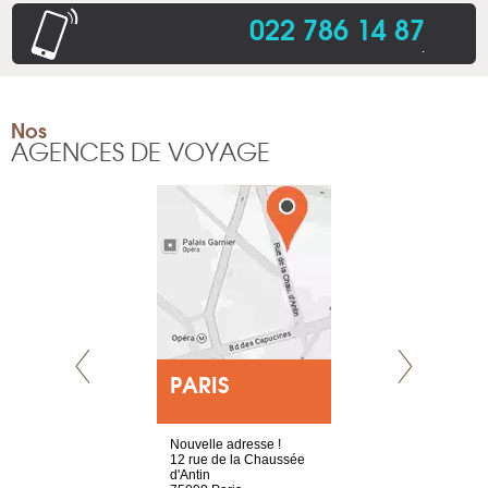
022 786 14 87
.
Nos
AGENCES DE VOYAGE
E
PARIS
LYON
choisy, 21
Nouvelle adresse !
4 rue A de S
ve
12 rue de la Chaussée
69002 Lyon
d'Antin
France