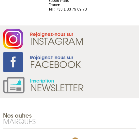
2 786 14 87
75009 Paris
Tel : +33 4 8
France
Tel : +33 1 83 79 69 73
Rejoignez-nous sur
INSTAGRAM
Rejoignez-nous sur
FACEBOOK
Inscription
NEWSLETTER
Nos autres
MARQUES