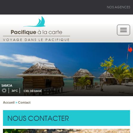
NOS AGENCES
VOYAGE DANS LE PACIFIQUE
SAMOA
34°C
CIEL DÉGAGÉ
Accueil
>
Contact
NOUS CONTACTER