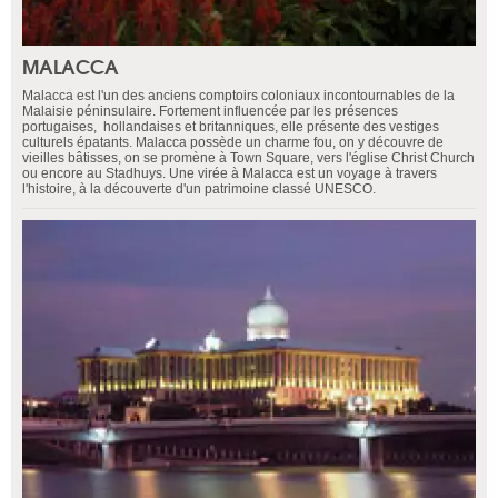
MALACCA
Malacca est l'un des anciens comptoirs coloniaux incontournables de la
Malaisie péninsulaire. Fortement influencée par les présences
portugaises, hollandaises et britanniques, elle présente des vestiges
culturels épatants. Malacca possède un charme fou, on y découvre de
vieilles bâtisses, on se promène à Town Square, vers l'église Christ Church
ou encore au Stadhuys. Une virée à Malacca est un voyage à travers
l'histoire, à la découverte d'un patrimoine classé UNESCO.