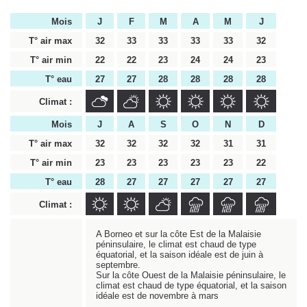
Mois
J
F
M
A
M
J
T° air max
32
33
33
33
33
32
T° air min
22
22
23
24
24
23
T° eau
27
27
28
28
28
28
Climat :
Mois
J
A
S
O
N
D
T° air max
32
32
32
32
31
31
T° air min
23
23
23
23
23
22
T° eau
28
27
27
27
27
27
Climat :
A Borneo et sur la côte Est de la Malaisie
péninsulaire, le climat est chaud de type
équatorial, et la saison idéale est de juin à
septembre.
Sur la côte Ouest de la Malaisie péninsulaire, le
climat est chaud de type équatorial, et la saison
idéale est de novembre à mars