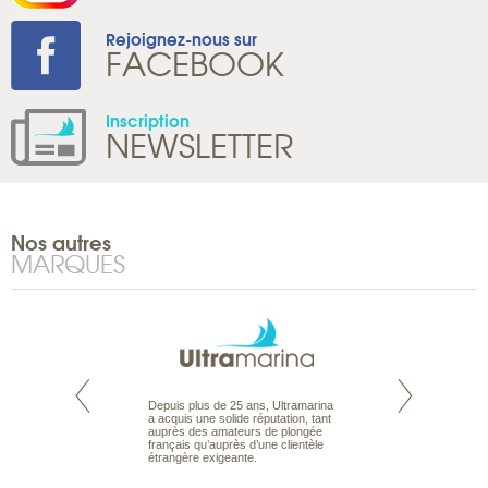
Rejoignez-nous sur
FACEBOOK
Inscription
NEWSLETTER
Nos autres
MARQUES
rte propose tous
Depuis plus de 25 ans, Ultramarina
Parce que nous 
ages aux Maldives,
a acquis une solide réputation, tant
vous des passionn
roisière, pour des
auprès des amateurs de plongée
de nature sauvage
ances en famille ou
français qu’auprès d’une clientèle
comprenons vos at
urs de croisière.
étrangère exigeante.
mettons à votre se
s et hôtels, fruit
expérience du voya
eux, pour offrir le
pour vous aider à bâ