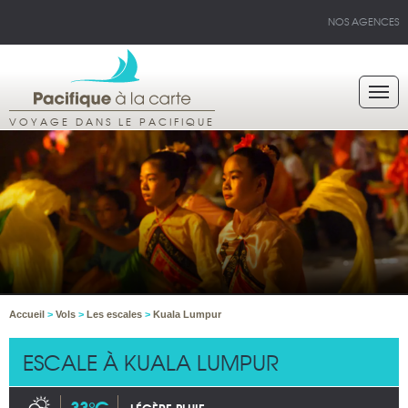
NOS AGENCES
VOYAGE DANS LE PACIFIQUE
Accueil
>
Vols
>
Les escales
>
Kuala Lumpur
ESCALE À KUALA LUMPUR
33°C