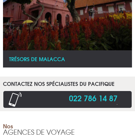
TRÉSORS DE MALACCA
CONTACTEZ NOS SPÉCIALISTES DU PACIFIQUE
022 786 14 87
.
Nos
AGENCES DE VOYAGE