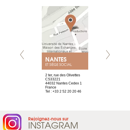
NEUVE
NANTES
GENÈV
ET SIÈGE SOCIAL
a-shop
2 ter, rue des Olivettes
rue de Montc
el, 106
CS33221
1207 Genèv
neuve
44032 Nantes Cedex 1
Suisse
France
Tel : +41 22 
1 965 65 00
Tel : +33 2 52 20 20 46
Rejoignez-nous sur
INSTAGRAM