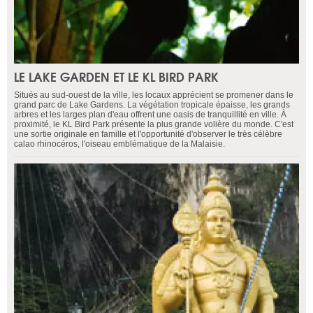
LE LAKE GARDEN ET LE KL BIRD PARK
Situés au sud-ouest de la ville, les locaux apprécient se promener dans le
grand parc de Lake Gardens. La végétation tropicale épaisse, les grands
arbres et les larges plan d'eau offrent une oasis de tranquillité en ville. À
proximité, le KL Bird Park présente la plus grande volière du monde. C'est
une sortie originale en famille et l'opportunité d'observer le très célèbre
calao rhinocéros, l'oiseau emblématique de la Malaisie.