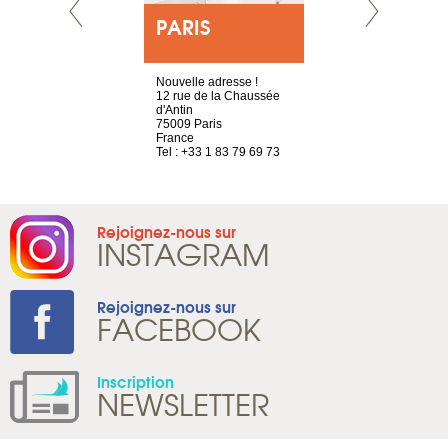
E
PARIS
LYON
choisy, 21
Nouvelle adresse !
4 rue A de S
ve
12 rue de la Chaussée
69002 Lyon
d'Antin
France
2 786 14 87
75009 Paris
Tel : +33 4 8
France
Tel : +33 1 83 79 69 73
Rejoignez-nous sur
INSTAGRAM
Rejoignez-nous sur
FACEBOOK
Inscription
NEWSLETTER