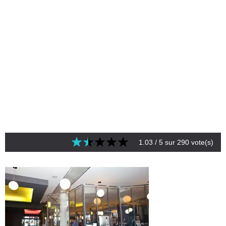
1.03
/ 5 sur
290
vote(s)