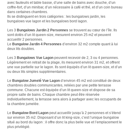
avec fauteuils et table basse, d’une salle de bains avec douche, d’un
coffre-fort, d’un minibar, d’un nécessaire à café et thé, et d’un coin bureau
dans certaines chambres.
Ils se distinguent en trois catégories : les bungalows jardin, les
bungalows vue lagon et les bungalows bord lagon.
Les 3
Bungalows Jardin 2 Personnes
se trouvent au cœur de l’île. Ils
sont dotés d’un lit queen-size, mesurent environ 25 m2 et peuvent
accueillir 2 personnes.
Le
Bungalow Jardin 4 Personnes
d’environ 32 m2 compte quant à lui
deux lits doubles.
Les 3
Bungalows Vue Lagon
peuvent recevoir de 2, 3 ou 4 personnes.
Légèrement en retrait de la plage, ils mesurent environ 31 m2, et offrent
une vue partielle sur le lagon. Ils sont équipés d’un lit queen-size, et d’un
ou deux lits simples supplémentaires.
Le
Bungalow Jumelé Vue Lagon
d’environ 45 m2 est constitué de deux
chambres doubles communicantes, reliées par une petite terrasse
commune. Chacune est équipée d’un lit queen-size et dispose de sa
propre salle de bains. Chaque chambre peut être réservée
individuellement, la terrasse sera alors à partager avec les occupants de
la chambre jumelée.
Le
Bungalow Bord Lagon
peut accueillir jusqu’à 2 personnes et s’étend
sur environ 35 m2. Disposant d’un lit king-size, c’est l’unique bungalow
situé au bord du lagon : il offre donc la plus belle vue et l’emplacement le
plus privilégié.