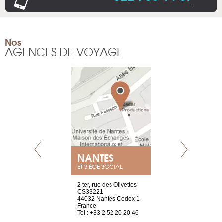
.
Nos
AGENCES DE VOYAGE
NEUVE
NANTES
GENÈV
ET SIÈGE SOCIAL
a-shop
2 ter, rue des Olivettes
rue de Montc
el, 106
CS33221
1207 Genèv
neuve
44032 Nantes Cedex 1
Suisse
France
Tel : +41 22 
1 965 65 00
Tel : +33 2 52 20 20 46