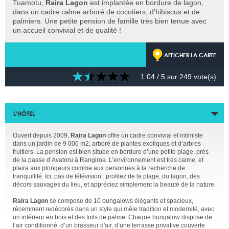
Tuamotu,
Raira Lagon
est implantée en bordure de lagon,
dans un cadre calme arboré de cocotiers, d'hibiscus et de
palmiers. Une petite pension de famille très bien tenue avec
un accueil convivial et de qualité !
AFFICHER LA CARTE
1.04
/ 5 sur
249
vote(s)
L’HÔTEL
Ouvert depuis 2009,
Raira Lagon
offre un cadre convivial et intimiste
dans un jardin de 9 000 m2, arboré de plantes exotiques et d’arbres
fruitiers. La pension est bien située en bordure d’une petite plage, près
de la passe d’Avatoru à Rangiroa. L’environnement est très calme, et
plaira aux plongeurs comme aux personnes à la recherche de
tranquillité. Ici, pas de télévision : profitez de la plage, du lagon, des
décors sauvages du lieu, et appréciez simplement la beauté de la nature.
Raira Lagon
se compose de 10 bungalows élégants et spacieux,
récemment redécorés dans un style qui mêle tradition et modernité, avec
un intérieur en bois et des toits de palme. Chaque bungalow dispose de
l’air conditionné, d’un brasseur d'air, d’une terrasse privative couverte