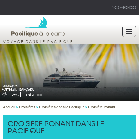
NOS AGENCES
VOYAGE DANS LE PACIFIQUE
FAKARAVA
POLYNÉSIE FRANÇAISE
25°C
LÉGÈRE PLUIE
Accueil
>
Croisières
>
Croisières dans le Pacifique
>
Croisière Ponant
CROISIÈRE PONANT DANS LE
PACIFIQUE