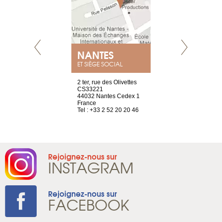
NEUVE
NANTES
GENÈV
ET SIÈGE SOCIAL
a-shop
2 ter, rue des Olivettes
rue de Montc
el, 106
CS33221
1207 Genèv
neuve
44032 Nantes Cedex 1
Suisse
France
Tel : +41 22 
1 965 65 00
Tel : +33 2 52 20 20 46
Rejoignez-nous sur
INSTAGRAM
Rejoignez-nous sur
FACEBOOK