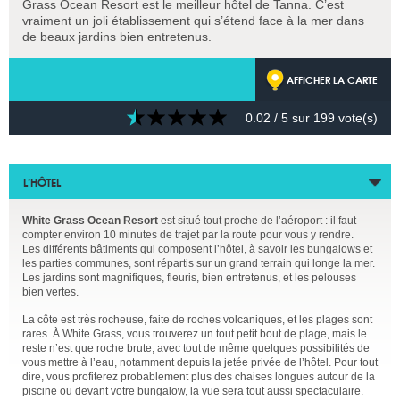
Grass Ocean Resort est le meilleur hôtel de Tanna. C’est
vraiment un joli établissement qui s’étend face à la mer dans
de beaux jardins bien entretenus.
AFFICHER LA CARTE
0.02
/ 5 sur
199
vote(s)
L’HÔTEL
White Grass Ocean Resort
est situé tout proche de l’aéroport : il faut
compter environ 10 minutes de trajet par la route pour vous y rendre.
Les différents bâtiments qui composent l’hôtel, à savoir les bungalows et
les parties communes, sont répartis sur un grand terrain qui longe la mer.
Les jardins sont magnifiques, fleuris, bien entretenus, et les pelouses
bien vertes.
La côte est très rocheuse, faite de roches volcaniques, et les plages sont
rares. À White Grass, vous trouverez un tout petit bout de plage, mais le
reste n’est que roche brute, avec tout de même quelques possibilités de
vous mettre à l’eau, notamment depuis la jetée privée de l’hôtel. Pour tout
dire, vous profiterez probablement plus des chaises longues autour de la
piscine ou devant votre bungalow, la vue sera tout aussi spectaculaire.