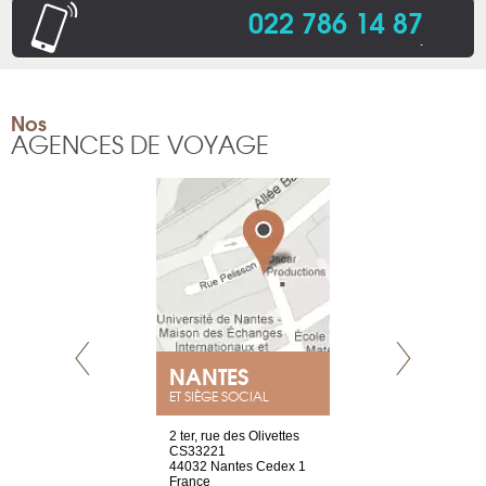
022 786 14 87
.
Nos
AGENCES DE VOYAGE
NEUVE
NANTES
GENÈV
ET SIÈGE SOCIAL
a-shop
2 ter, rue des Olivettes
rue de Montc
el, 106
CS33221
1207 Genèv
neuve
44032 Nantes Cedex 1
Suisse
France
Tel : +41 22 