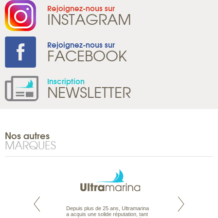
Rejoignez-nous sur
INSTAGRAM
Rejoignez-nous sur
FACEBOOK
Inscription
NEWSLETTER
Nos autres
MARQUES
rte propose tous
Depuis plus de 25 ans, Ultramarina
Parce que nous 
ages aux Maldives,
a acquis une solide réputation, tant
vous des passionn