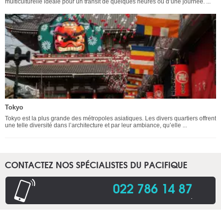
multiculturelle idéale pour un transit de quelques heures ou d’une journée. ...
Tokyo
Tokyo est la plus grande des métropoles asiatiques. Les divers quartiers offrent
une telle diversité dans l’architecture et par leur ambiance, qu’elle ...
CONTACTEZ NOS SPÉCIALISTES DU PACIFIQUE
022 786 14 87
.