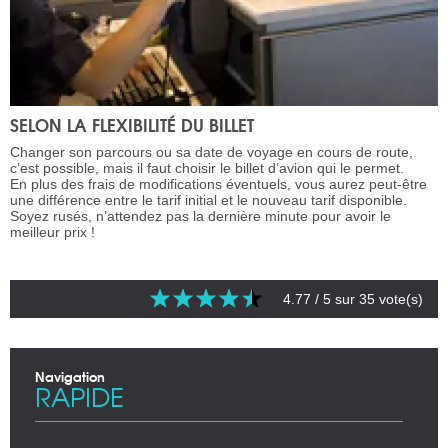
SELON LA FLEXIBILITÉ DU BILLET
Changer son parcours ou sa date de voyage en cours de route,
c’est possible, mais il faut choisir le billet d’avion qui le permet.
En plus des frais de modifications éventuels, vous aurez peut-être
une différence entre le tarif initial et le nouveau tarif disponible.
Soyez rusés, n’attendez pas la dernière minute pour avoir le
meilleur prix !
4.77
/ 5 sur
35
vote(s)
Navigation
RAPIDE