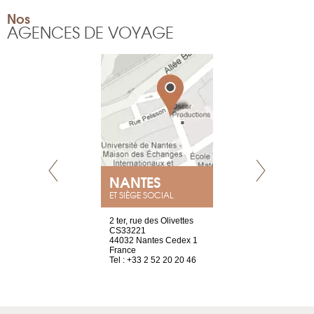
Nos
AGENCES DE VOYAGE
NEUVE
NANTES
GENÈV
ET SIÈGE SOCIAL
a-shop
2 ter, rue des Olivettes
rue de Montc
el, 106
CS33221
1207 Genèv
neuve
44032 Nantes Cedex 1
Suisse
France
Tel : +41 22 
1 965 65 00
Tel : +33 2 52 20 20 46