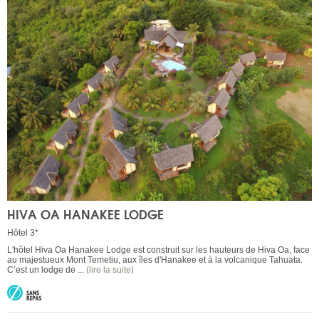
HIVA OA HANAKEE LODGE
Hôtel 3*
L'hôtel Hiva Oa Hanakee Lodge est construit sur les hauteurs de Hiva Oa, face
au majestueux Mont Temetiu, aux îles d'Hanakee et à la volcanique Tahuata.
C’est un lodge de ...
(lire la suite)