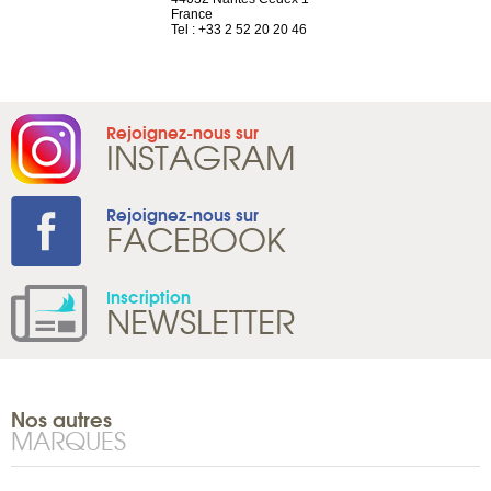
France
Tel : +41 22 
1 965 65 00
Tel : +33 2 52 20 20 46
Rejoignez-nous sur
INSTAGRAM
Rejoignez-nous sur
FACEBOOK
Inscription
NEWSLETTER
Nos autres
MARQUES