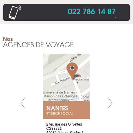
022 786 14 87
.
Nos
AGENCES DE VOYAGE
NEUVE
NANTES
GENÈV
ET SIÈGE SOCIAL
a-shop
2 ter, rue des Olivettes
rue de Montc
el, 106
CS33221
1207 Genèv
neuve
44032 Nantes Cedex 1
Suisse