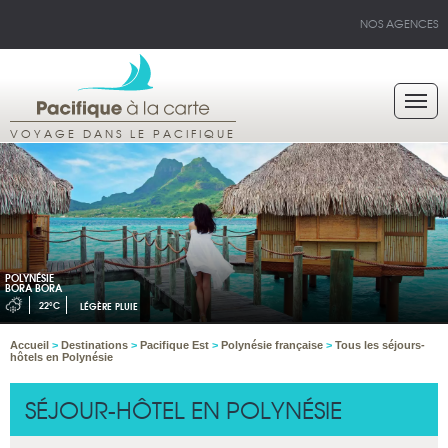
NOS AGENCES
VOYAGE DANS LE PACIFIQUE
POLYNÉSIE
BORA BORA
22°C
LÉGÈRE PLUIE
Accueil
>
Destinations
>
Pacifique Est
>
Polynésie française
>
Tous les séjours-
hôtels en Polynésie
SÉJOUR-HÔTEL EN POLYNÉSIE