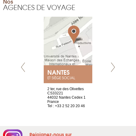
Nos
AGENCES DE VOYAGE
NEUVE
NANTES
GENÈV
ET SIÈGE SOCIAL
a-shop
2 ter, rue des Olivettes
rue de Montc
el, 106
CS33221
1207 Genèv
neuve
44032 Nantes Cedex 1
Suisse
France
Tel : +41 22 
1 965 65 00
Tel : +33 2 52 20 20 46
Rejoignez-nous sur