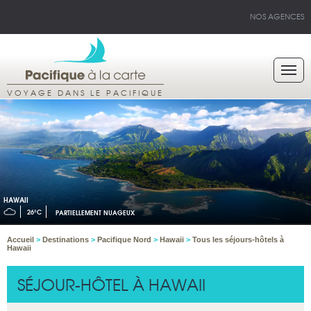
NOS AGENCES
VOYAGE DANS LE PACIFIQUE
HAWAII
26°C
PARTIELLEMENT NUAGEUX
Accueil
>
Destinations
>
Pacifique Nord
>
Hawaii
>
Tous les séjours-hôtels à
Hawaii
SÉJOUR-HÔTEL À HAWAII