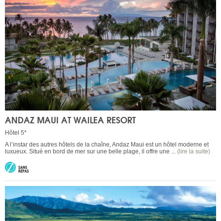
ANDAZ MAUI AT WAILEA RESORT
Hôtel 5*
A l’instar des autres hôtels de la chaîne, Andaz Maui est un hôtel moderne et
luxueux. Situé en bord de mer sur une belle plage, il offre une ...
(lire la suite)