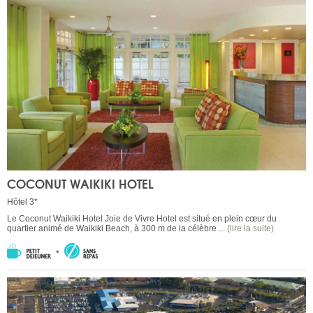
COCONUT WAIKIKI HOTEL
Hôtel 3*
Le Coconut Waikiki Hotel Joie de Vivre Hotel est situé en plein cœur du
quartier animé de Waikiki Beach, à 300 m de la célèbre ...
(lire la suite)