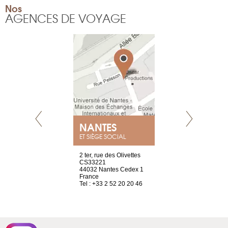
Nos
AGENCES DE VOYAGE
NEUVE
NANTES
GENÈV
ET SIÈGE SOCIAL
a-shop
2 ter, rue des Olivettes
rue de Montc
el, 106
CS33221
1207 Genèv
neuve
44032 Nantes Cedex 1
Suisse
France
Tel : +41 22 
1 965 65 00
Tel : +33 2 52 20 20 46