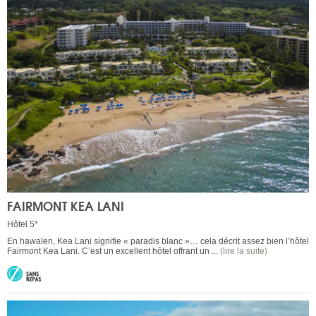
FAIRMONT KEA LANI
Hôtel 5*
En hawaïen, Kea Lani signifie « paradis blanc »… cela décrit assez bien l’hôtel
Fairmont Kea Lani. C’est un excellent hôtel offrant un ...
(lire la suite)