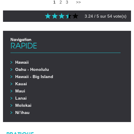
1
2
3
>>
3.24
/ 5 sur
54
vote(s)
Navigation
RAPIDE
Hawaii
Oahu - Honolulu
Hawaii - Big Island
Kauai
Maui
Lanai
Molokai
Ni’ihau
PRATIQUE