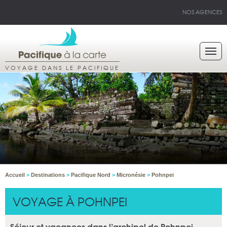
NOS AGENCES
VOYAGE DANS LE PACIFIQUE
Accueil
>
Destinations
>
Pacifique Nord
>
Micronésie
>
Pohnpei
VOYAGE À POHNPEI
Séjour et vacances dans l’archipel de Pohnpei