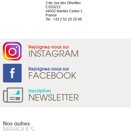
a-shop
2 ter, rue des Olivettes
rue de Montc
el, 106
CS33221
1207 Genèv
neuve
44032 Nantes Cedex 1
Suisse
France
Tel : +41 22 
1 965 65 00
Tel : +33 2 52 20 20 46
Rejoignez-nous sur
INSTAGRAM
Rejoignez-nous sur
FACEBOOK
Inscription
NEWSLETTER
Nos autres
MARQUES