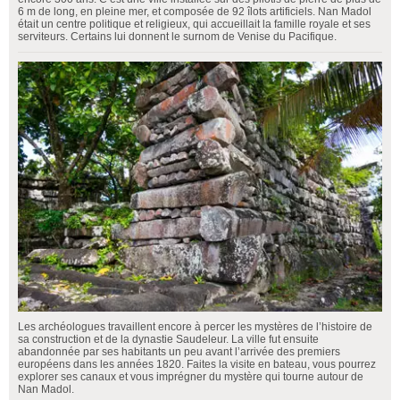
6 m de long, en pleine mer, et composée de 92 îlots artificiels. Nan Madol
était un centre politique et religieux, qui accueillait la famille royale et ses
serviteurs. Certains lui donnent le surnom de Venise du Pacifique.
Les archéologues travaillent encore à percer les mystères de l’histoire de
sa construction et de la dynastie Saudeleur. La ville fut ensuite
abandonnée par ses habitants un peu avant l’arrivée des premiers
européens dans les années 1820. Faites la visite en bateau, vous pourrez
explorer ses canaux et vous imprégner du mystère qui tourne autour de
Nan Madol.