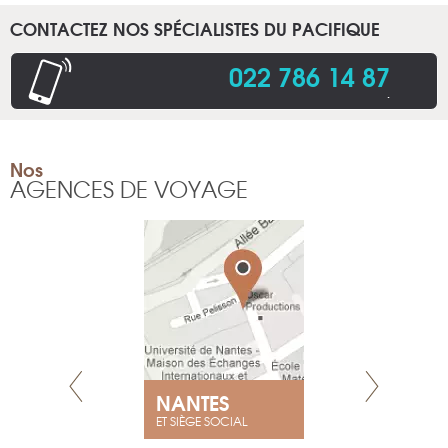
CONTACTEZ NOS SPÉCIALISTES DU PACIFIQUE
022 786 14 87
.
Nos
AGENCES DE VOYAGE
NEUVE
NANTES
GENÈV
ET SIÈGE SOCIAL