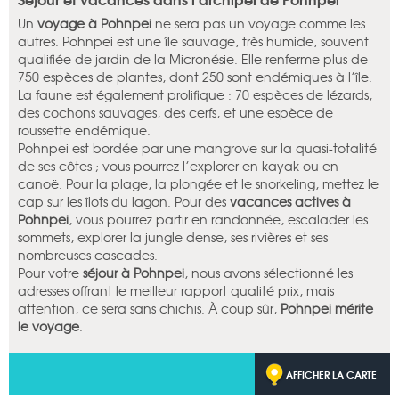
Un
voyage à Pohnpei
ne sera pas un voyage comme les
autres. Pohnpei est une île sauvage, très humide, souvent
qualifiée de jardin de la Micronésie. Elle renferme plus de
750 espèces de plantes, dont 250 sont endémiques à l’île.
La faune est également prolifique : 70 espèces de lézards,
des cochons sauvages, des cerfs, et une espèce de
roussette endémique.
Pohnpei est bordée par une mangrove sur la quasi-totalité
de ses côtes ; vous pourrez l’explorer en kayak ou en
canoë. Pour la plage, la plongée et le snorkeling, mettez le
cap sur les îlots du lagon. Pour des
vacances actives à
Pohnpei
, vous pourrez partir en randonnée, escalader les
sommets, explorer la jungle dense, ses rivières et ses
nombreuses cascades.
Pour votre
séjour à Pohnpei
, nous avons sélectionné les
adresses offrant le meilleur rapport qualité prix, mais
attention, ce sera sans chichis. À coup sûr,
Pohnpei mérite
le voyage
.
AFFICHER LA CARTE