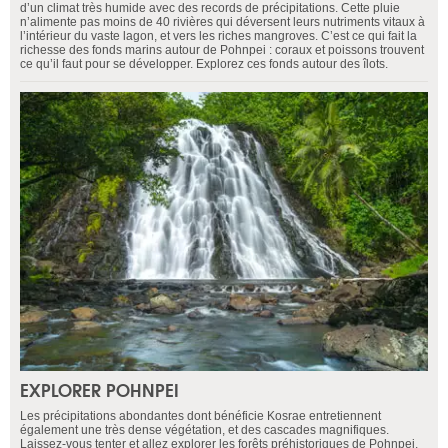
d’un climat très humide avec des records de précipitations. Cette pluie
n’alimente pas moins de 40 rivières qui déversent leurs nutriments vitaux à
l’intérieur du vaste lagon, et vers les riches mangroves. C’est ce qui fait la
richesse des fonds marins autour de Pohnpei : coraux et poissons trouvent
ce qu’il faut pour se développer. Explorez ces fonds autour des îlots.
EXPLORER POHNPEI
Les précipitations abondantes dont bénéficie Kosrae entretiennent
également une très dense végétation, et des cascades magnifiques.
Laissez-vous tenter et allez explorer les forêts préhistoriques de Pohnpei,