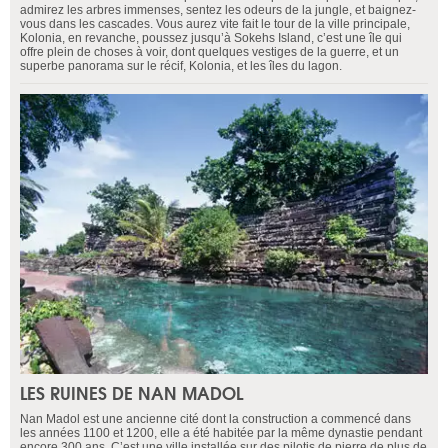
admirez les arbres immenses, sentez les odeurs de la jungle, et baignez-
vous dans les cascades. Vous aurez vite fait le tour de la ville principale,
Kolonia, en revanche, poussez jusqu’à Sokehs Island, c’est une île qui
offre plein de choses à voir, dont quelques vestiges de la guerre, et un
superbe panorama sur le récif, Kolonia, et les îles du lagon.
LES RUINES DE NAN MADOL
Nan Madol est une ancienne cité dont la construction a commencé dans
les années 1100 et 1200, elle a été habitée par la même dynastie pendant
encore 300 ans. C’est une ville installée sur des pilotis de pierre de plus de