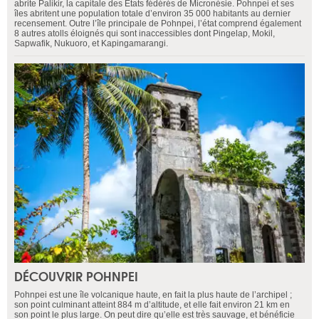
abrite Palikir, la capitale des Etats fédérés de Micronésie. Pohnpei et ses
îles abritent une population totale d’environ 35 000 habitants au dernier
recensement. Outre l’île principale de Pohnpei, l’état comprend également
8 autres atolls éloignés qui sont inaccessibles dont Pingelap, Mokil,
Sapwafik, Nukuoro, et Kapingamarangi.
DÉCOUVRIR POHNPEI
Pohnpei est une île volcanique haute, en fait la plus haute de l’archipel ;
son point culminant atteint 884 m d’altitude, et elle fait environ 21 km en
son point le plus large. On peut dire qu’elle est très sauvage, et bénéficie