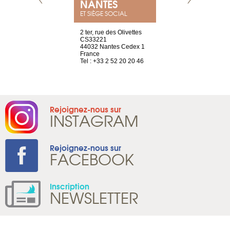
NEUVE
NANTES
GENÈV
ET SIÈGE SOCIAL
a-shop
2 ter, rue des Olivettes
rue de Montc
el, 106
CS33221
1207 Genèv
neuve
44032 Nantes Cedex 1
Suisse
France
Tel : +41 22 
1 965 65 00
Tel : +33 2 52 20 20 46
Rejoignez-nous sur
INSTAGRAM
Rejoignez-nous sur
FACEBOOK
Inscription
NEWSLETTER