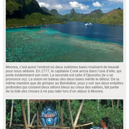
Moorea, c’est aussi l’endroit où deux sublimes baies rivalisent de beauté
pour nous séduire. En 1777, le capitaine Cook ancra dans l’une d’elle, qui
porte évidemment son nom. La seconde est celle d’Opunohu (le u se
prononce ou). La vision en bateau des deux baies mérite le détour. De la
même manière que de grimper au Belvédère, pour y voir ses deux entailles
profondes qui croisent deux sillons bleus au creux des vallées, fait partie
de la liste des choses à ne pas rater lors d’un séjour à Moorea.