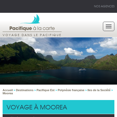
NOS AGENCES
VOYAGE DANS LE PACIFIQUE
Accueil
>
Destinations
>
Pacifique Est
>
Polynésie française
>
Iles de la Société
>
Moorea
VOYAGE À MOOREA