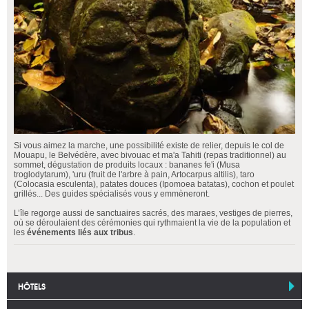
Si vous aimez la marche, une possibilité existe de relier, depuis le col de
Mouapu, le Belvédère, avec bivouac et ma'a Tahiti (repas traditionnel) au
sommet, dégustation de produits locaux : bananes fe'i (Musa
troglodytarum), 'uru (fruit de l'arbre à pain, Artocarpus altilis), taro
(Colocasia esculenta), patates douces (Ipomoea batatas), cochon et poulet
grillés... Des guides spécialisés vous y emmèneront.
L’île regorge aussi de sanctuaires sacrés, des maraes, vestiges de pierres,
où se déroulaient des cérémonies qui rythmaient la vie de la population et
les
événements liés aux tribus
.
HÔTELS