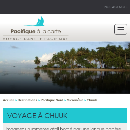
NOS AGENCES
VOYAGE DANS LE PACIFIQUE
Accueil
>
Destinations
>
Pacifique Nord
>
Micronésie
>
Chuuk
VOYAGE À CHUUK
Imaginez un immense atoll bordé par une longue barrière