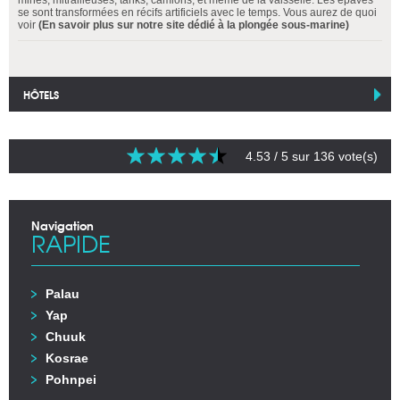
mines, mitrailleuses, tanks, camions, et même de la vaisselle. Les épaves
se sont transformées en récifs artificiels avec le temps. Vous aurez de quoi
voir
(En savoir plus sur notre site dédié à la plongée sous-marine)
HÔTELS
4.53
/ 5 sur
136
vote(s)
Navigation
RAPIDE
Palau
Yap
Chuuk
Kosrae
Pohnpei