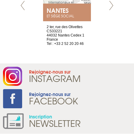
NEUVE
NANTES
GENÈV
ET SIÈGE SOCIAL
a-shop
2 ter, rue des Olivettes
rue de Montc
el, 106
CS33221
1207 Genèv
neuve
44032 Nantes Cedex 1
Suisse
France
Tel : +41 22 
1 965 65 00
Tel : +33 2 52 20 20 46
Rejoignez-nous sur
INSTAGRAM
Rejoignez-nous sur
FACEBOOK
Inscription
NEWSLETTER