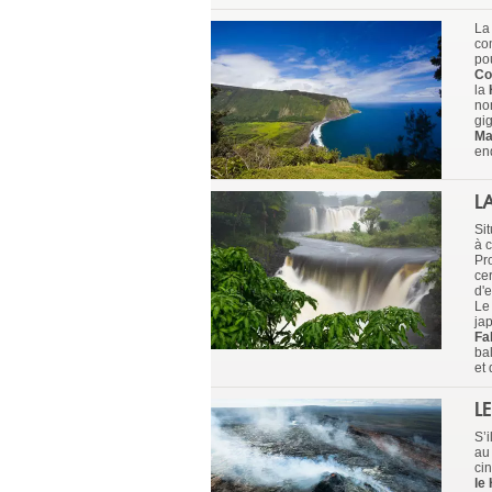
La 
co
po
Co
la
no
gig
Ma
end
L
Sit
à 
Pr
ce
d'e
L
ja
Fa
ba
et
L
S’i
au 
ci
le