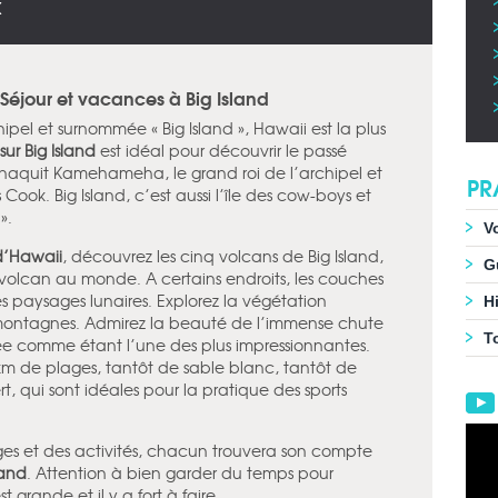
X
 Séjour et vacances à Big Island
ipel et surnommée « Big Island », Hawaii est la plus
sur Big Island
est idéal pour découvrir le passé
ue naquit Kamehameha, le grand roi de l’archipel et
PR
ook. Big Island, c’est aussi l’île des cow-boys et
».
V
 d’Hawaii
, découvrez les cinq volcans de Big Island,
G
olcan au monde. A certains endroits, les couches
s paysages lunaires. Explorez la végétation
Hi
 montagnes. Admirez la beauté de l’immense chute
T
ée comme étant l’une des plus impressionnantes.
 km de plages, tantôt de sable blanc, tantôt de
t, qui sont idéales pour la pratique des sports
ges et des activités, chacun trouvera son compte
land
. Attention à bien garder du temps pour
st grande et il y a fort à faire.