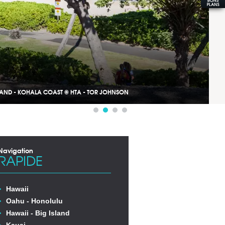
LE VOLCAN KILAUEA © HTA - CAMERON BROOKS
Navigation
RAPIDE
Hawaii
Oahu - Honolulu
Hawaii - Big Island