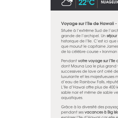
22°C
NUAGEU
Voyage sur l'île de Hawaii -
Située à l’extrême Sud de l’arch
grande de l’archipel. Un
séjour 
historique de l’île. C’est ici q
que mourut le capitaine James C
de la célèbre course « Ironman 
Pendant
votre voyage sur l’île
dont Mauna Loa le plus grand v
successives de lave ont créé de
luxuriante et les majestueuses
d’eau de Rainbow Falls, réput
L’île d’Hawaï offre plus de 400
sable noir et même de sable ver
aquatiques.
Grâce à la diversité des paysa
pendant ses
vacances à Big Is
explorer l’île d’Hawaii car elle e