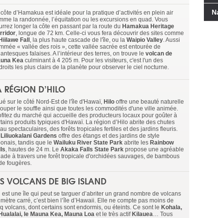
N
côte d’Hamakua est idéale pour la pratique d’activités en plein air
mme la randonnée, l’équitation ou les excursions en quad. Vous
urrez longer la côte en passant par la route du
Hamakua Heritage
rridor
, longue de 72 km. Celle-ci vous fera découvrir des sites comme
Hiilawe Fall
, la plus haute cascade de l'île, ou la
Waipio Valley
. Aussi
mmée « vallée des rois », cette vallée sacrée est entourée de
antesques falaises. A l’intérieur des terres, on trouve le
volcan de
una Kea
culminant à 4 205 m. Pour les visiteurs, c'est l'un des
roits les plus clairs de la planète pour observer le ciel nocturne.
A RÉGION D’HILO
ué sur le côté Nord-Est de l'île d'Hawaï,
Hilo
offre une beauté naturelle
couper le souffle ainsi que toutes les commodités d'une ville animée.
ofitez du marché qui accueille des producteurs locaux pour goûter à
rtains produits typiques d'Hawaï. La région d’Hilo abrite des chutes
au spectaculaires, des forêts tropicales fertiles et des jardins fleuris.
e
Liliuokalani Gardens
offre des étangs et des jardins de style
ponais, tandis que le
Wailuku River State Park
abrite les
Rainbow
lls
, hautes de 24 m. Le
Akaka Falls State Park
propose une agréable
lade à travers une forêt tropicale d'orchidées sauvages, de bambous
 de fougères.
ES VOLCANS DE BIG ISLAND
l est une île qui peut se targuer d’abriter un grand nombre de volcans
mètre carré, c’est bien l’île d’Hawaii. Elle ne compte pas moins de
nq volcans, dont certains sont endormis, ou éteints. Ce sont le
Kohala,
 Hualalai, le Mauna Kea, Mauna Loa
et le très actif
Kilauea
… Tous