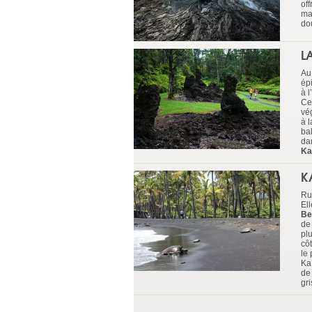
of
ma
do
L
Au
ép
à l
Ce
vé
à 
ba
dan
Ka
K
Rur
El
Be
de 
pl
cô
le 
Ka
de
gri