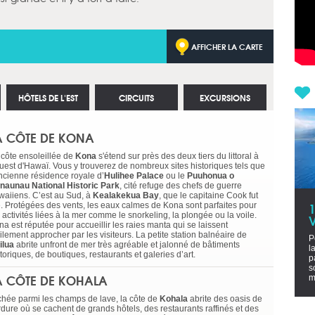
AFFICHER LA CARTE
HÔTELS DE L'EST
CIRCUITS
EXCURSIONS
A CÔTE DE KONA
 côte ensoleillée de
Kona
s'étend sur près des deux tiers du littoral à
Ouest d'Hawaï. Vous y trouverez de nombreux sites historiques tels que
ancienne résidence royale d’
Hulihee Palace
ou le
Puuhonua o
naunau National Historic Park
, cité refuge des chefs de guerre
waiiens. C’est au Sud, à
Kealakekua Bay
, que le capitaine Cook fut
é. Protégées des vents, les eaux calmes de Kona sont parfaites pour
 activités liées à la mer comme le snorkeling, la plongée ou la voile.
V
a est réputée pour accueillir les raies manta qui se laissent
ilement approcher par les visiteurs. La petite station balnéaire de
P
ilua
abrite unfront de mer très agréable et jalonné de bâtiments
l
toriques, de boutiques, restaurants et galeries d’art.
p
s
A CÔTE DE KOHALA
m
chée parmi les champs de lave, la côte de
Kohala
abrite des oasis de
rdure où se cachent de grands hôtels, des restaurants raffinés et des