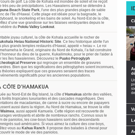
cours de golf. La côte de Kohala est inondée de soleil et ne reçoit
e très peu de précipitations. Les Hawaiiens aiment se détendre à
I
puna Beach State Park
, l'une des plus grandes plages de sable
nc de l'île d'Hawaï. Cette plage est idéale pour la baignade, le
yboard, le snorkeling et les bains de soleil. Au Nord-Est de la côte,
C
ofitez d’une vue grandiose sur les falaises verdoyantes depuis le
lvédère du
Pololu Valley Lookout
.
itable joyau culturel, la côte de Kohala accueille le rocher de
ukohala Heiau National Historic Site
. Ce lieu historique abrite l'un
s plus grands temples restaurés d'Hawaï, appelé « heiau ». Le roi
mehameha le Grand, originaire du Nord de Kohala, l’a fait construire
l’honneur du dieu de la guerre, Kukailimoku, pour le prier de l'aider à
ir les îles hawaïennes. Découvrez le
Puako Petroglyph
cheological Preserve
qui regroupe un ensemble de gravures
pestres. Bien que les significations des pétroglyphes soient inconnues,
Au
s théories expliquent que ces gravures seraient des traces
dé
événements significatifs pour les anciennes populations.
Un
A CÔTE D’HAMAKUA
pr
si
de
uée au Nord-Est de Big Island, la côte d’
Hamakua
abrite des vallées,
s forêts tropicales luxuriantes et des cascades magnifiques. Des
antations de macadamias, de canne à sucre ou encore de papayers
ussent aussi dans la région. Au Nord de Hamakua, se trouve la ville
V
e
Waimea
, aussi appelé Kamuela. Cette région est recouverte de
turages verdoyants et abrite de nombreux ranchs. Connus sous le
m de paniolos, les cow-boys hawaïens sont des descendants
L
immigrés sud-américains. Si vous aimez la culture des cow-boys,
rêtez-vous au
Kahua Ranch
. Il propose des balades à cheval pour
A
couvrir le mode de vie des paniolos.