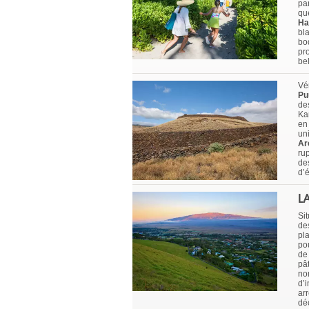
par
qu
Ha
bla
bod
pr
be
Vér
Pu
de
Ka
en 
un
Ar
ru
de
d’
L
Sit
de
pl
po
d
pâ
no
d’
ar
dé