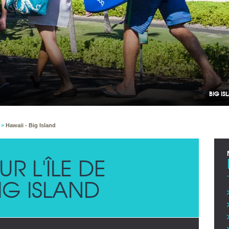
BIG ISLAND - 
i
>
Hawaii - Big Island
R L'ÎLE DE
BIG ISLAND