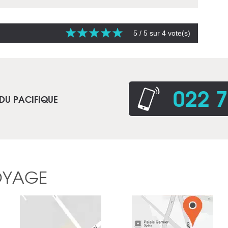
5
/ 5 sur
4
vote(s)
022 7
 DU PACIFIQUE
OYAGE