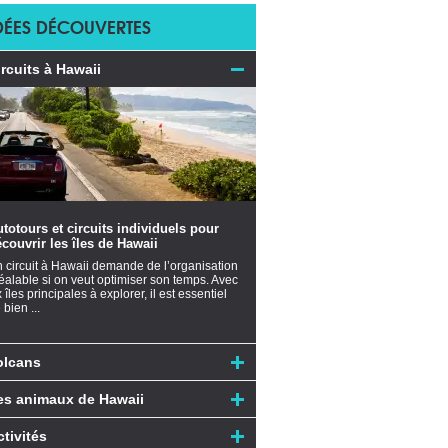
DÉES DÉCOUVERTES
ircuits à Hawaii
totours et circuits individuels pour
couvrir les îles de Hawaii
 circuit à Hawaii demande de l’organisation
éalable si on veut optimiser son temps. Avec
x îles principales à explorer, il est essentiel
 bien ...
olcans
es animaux de Hawaii
ctivités