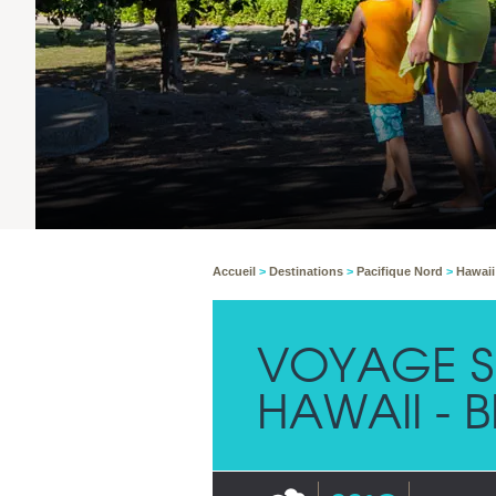
Accueil
>
Destinations
>
Pacifique Nord
>
Hawai
VOYAGE SU
HAWAII - 