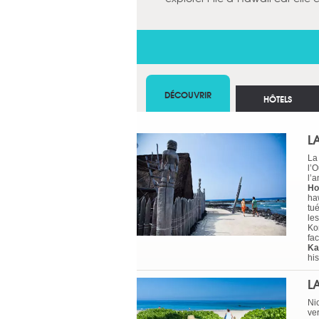
DÉCOUVRIR
HÔTELS
L
La
l’
l’
Ho
ha
tu
les
Kon
fac
Ka
his
L
Ni
ve