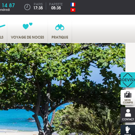
 14 87
PARIS
PAPEETE
17:35
05:35
endredi
LS
VOYAGE DE NOCES
PRATIQUE