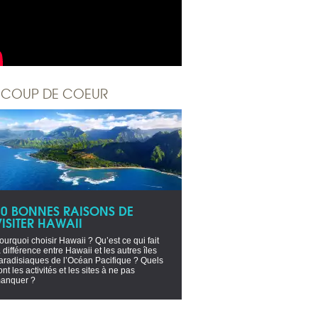
COUP DE COEUR
10 BONNES RAISONS DE
ISITER HAWAII
ourquoi choisir Hawaii ? Qu’est ce qui fait
a différence entre Hawaii et les autres îles
aradisiaques de l’Océan Pacifique ? Quels
ont les activités et les sites à ne pas
anquer ?