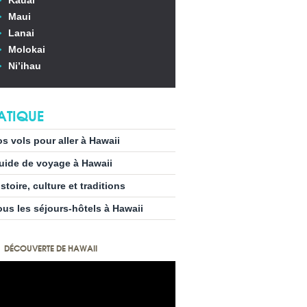
Kauai
Maui
Lanai
Molokai
Ni’ihau
ATIQUE
os vols pour aller à Hawaii
uide de voyage à Hawaii
stoire, culture et traditions
ous les séjours-hôtels à Hawaii
DÉCOUVERTE DE HAWAII