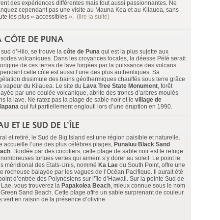
frent des expériences différentes mais tout aussi passionnantes. Ne
nquez cependant pas une visite au Mauna Kea et au Kilauea, sans
ute les plus « accessibles ».
(lire la suite)
A CÔTE DE PUNA
 sud d’Hilo, se trouve la
côte de Puna
qui est la plus sujette aux
isodes volcaniques. Dans les croyances locales, la déesse Pélé serait
’origine de ces terres de lave forgées par la puissance des volcans.
pendant cette côte est aussi l’une des plus authentiques. Sa
gétation dissimule des bains géothermiques chauffés sous terre grâce
la vapeur du Kilauea. Le site du
Lava Tree State Monument
, forêt
layée par une coulée volcanique, abrite des troncs d’arbres moulés
s la lave. Ne ratez pas la plage de sable noir et le
village de
lapana
qui fut partiellement englouti lors d’une éruption en 1990.
AU ET LE SUD DE L’ÎLE
al et retiré, le Sud de Big Island est une région paisible et naturelle.
le accueille l’une des plus célèbres plages,
Punaluu Black Sand
ach
. Bordée par des cocotiers, cette plage de sable noir est le refuge
nombreuses tortues vertes qui aiment s’y dorer au soleil. Le point le
us méridional des Etats-Unis, nommé
Ka Lae
ou South Point, offre une
te rocheuse balayée par les vagues de l’Océan Pacifique. Il aurait été
point d’entrée des Polynésiens sur l’île d’Hawaii. Sur la pointe Sud de
 Lae, vous trouverez la
Papakolea Beach
, mieux connue sous le nom
 Green Sand Beach. Cette plage offre un sable surprenant de couleur
s vert en raison de la présence d’olivine.