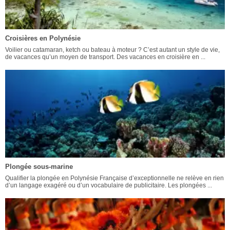
Croisières en Polynésie
Voilier ou catamaran, ketch ou bateau à moteur ? C’est autant un style de vie,
de vacances qu’un moyen de transport. Des vacances en croisière en ...
Plongée sous-marine
Qualifier la plongée en Polynésie Française d’exceptionnelle ne relève en rien
d’un langage exagéré ou d’un vocabulaire de publicitaire. Les plongées ...