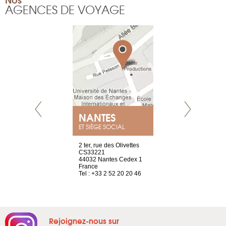
AGENCES DE VOYAGE
NEUVE
NANTES
GENÈV
ET SIÈGE SOCIAL
a-shop
2 ter, rue des Olivettes
rue de Montc
el, 106
CS33221
1207 Genèv
neuve
44032 Nantes Cedex 1
Suisse
France
Tel : +41 22 
1 965 65 00
Tel : +33 2 52 20 20 46
Rejoignez-nous sur