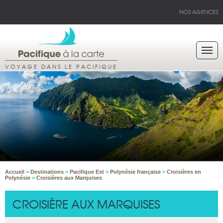
NOS AGENCES
VOYAGE DANS LE PACIFIQUE
Accueil
>
Destinations
>
Pacifique Est
>
Polynésie française
>
Croisières en
Polynésie
>
Croisières aux Marquises
CROISIÈRE AUX MARQUISES