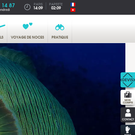
 14 87
PARIS
PAPEETE
14:09
02:09
endredi
LS
VOYAGE DE NOCES
PRATIQUE