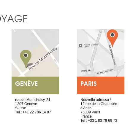
OYAGE
GENÈVE
PARIS
rue de Montchoisy, 21
Nouvelle adresse !
1207 Genève
12 rue de la Chaussée
Suisse
d'Antin
Tel : +41 22 786 14 87
75009 Paris
France
Tel : +33 1 83 79 69 73