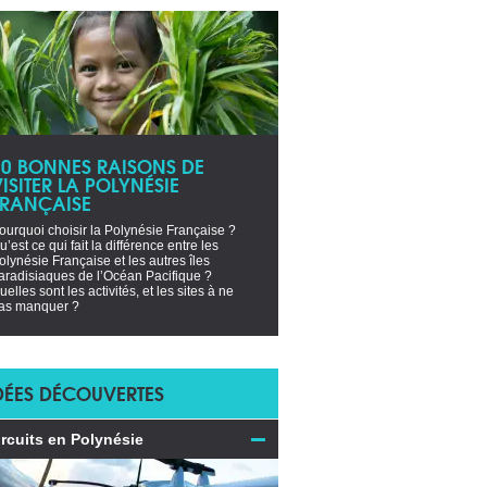
10 BONNES RAISONS DE
ISITER LA POLYNÉSIE
FRANÇAISE
ourquoi choisir la Polynésie Française ?
u’est ce qui fait la différence entre les
olynésie Française et les autres îles
aradisiaques de l’Océan Pacifique ?
uelles sont les activités, et les sites à ne
as manquer ?
DÉES DÉCOUVERTES
ircuits en Polynésie