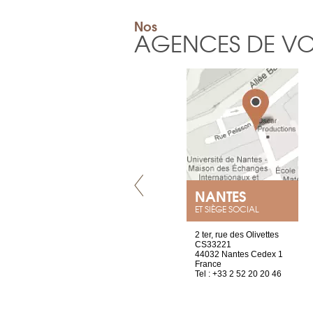
Nos
AGENCES DE V
VILLENEUVE
NANTES
ET SIÈGE SOCIAL
Chez Scuba-shop
2 ter, rue des Olivettes
Route d’Arvel, 106
CS33221
1844 Villeneuve
44032 Nantes Cedex 1
Suisse
France
Tel : +41 21 965 65 00
Tel : +33 2 52 20 20 46