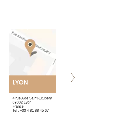
LYON
VILLENEUVE
4 rue A de Saint-Exupéry
Chez Scuba-shop
69002 Lyon
Route d’Arvel, 106
France
1844 Villeneuve
Tel : +33 4 81 88 45 67
Suisse
Tel : +41 21 965 65 00