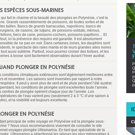
ES ESPÈCES SOUS-MARINES
 qui fait le charme et la beauté des plongées en Polynésie, c’est la
une. Grands rassemblements de poissons, de toutes sortes et de
utes tailles. Bancs de grands barracudas, napoléons, bancs de
irurgiens, de nasons, de lutjans, de poissons-soldats, mérous,
rbillons, becs de cane, poissons-cochers, poissons-papillons… Et
tout, ici la présence des requins est garantie. Il est absolument
possible de ne pas en voir. Dans certaines zones, les dauphins sont
sidents, le spectacle des raies manta et de leurs grandes ailes noires
V
 tout aussi sublime. Partout, vous pourrez croiser des tortues, et les
leines à bosse sont facilement observables durant l’hiver austral.
P
UAND PLONGER EN POLYNÉSIE
Q
P
s conditions climatiques extérieures sont légèrement meilleures entre
p
rs et novembre. Les saisons sont inversées par rapport à notre
Q
isphère. Il peut y avoir plus de vent et de pluie pendant l’été austral.
p
pendant, les conditions de plongée sont excellentes toute l’année.
s centres de plongée opèrent chaque jour de l’année. Les
mpératures de l’eau varient peu (seulement 2 à 3 °C d’une saison à
utre), et la visibilité est toujours excellente.
I
LONGER EN POLYNÉSIE
objet principal de votre voyage en Polynésie est la plongée sous-
C
rine ? Nous vous recommandons vivement de consulter le site
ternet voyages plongée Ultramarina. En tant que spécialiste de la
ongée, Ultramarina a sélectionné les séjours les plus mémorables à