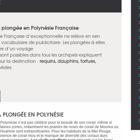
X
 plongée en Polynésie Française
ie Française d’exceptionnelle ne relève en rien
ocabulaire de publicitaire. Les plongées à elles
être d’un voyage.
sont possibles dans tous les archipels expliquent
r la destination :
requins, dauphins, tortues,
pèdes.
A PLONGÉE EN POLYNÉSIE
 Polynésie n’est pas célèbre pour la beauté de son corail, même si
rtaines zones, notamment les prairies de roses de corail de Moorea ou
 Huahine sont extraordinaires. Pour les habitués de la Mer Rouge,
absence de corail mou et le manque de diversité des coraux durs