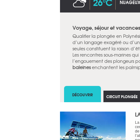
26°C
NUAGEU
Voyage, séjour et vacances
Qualifier la plongée en Polynés
d’un langage exagéré ou d’un v
seules constituent la raison d’
Les rencontres sous-marines qui 
l’engouement des plongeurs pou
baleines
enchantent les palmi
DÉCOUVRIR
CIRCUIT PLONGÉE
L
La
ce
de
l’