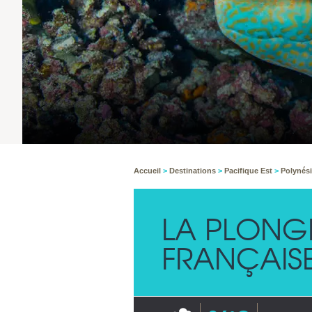
Accueil
>
Destinations
>
Pacifique Est
>
Polynési
LA PLONGÉ
FRANÇAIS