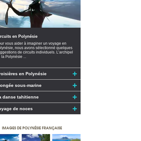
rcuits en Polynésie
ur vous aider à imaginer un voyage en
lynésie, nous avons sélectionné quelques
ggestions de circuits individuels. L’archipel
 la Polynésie ...
roisières en Polynésie
longée sous-marine
a danse tahitienne
oyage de noces
IMAGES DE POLYNÉSIE FRANÇAISE