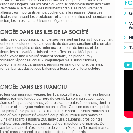
FO
urront surprendre.
Les récifs coralliens
sont présents sur les faces
ternes des lagons. Sur les atolls ouverts, le renouvellement des eaux
 favorable à la diversité des nutriments : d’où les recouvrements
alliens très importants, en particulier dans les passes. Dans ces
G
ntextes, surgissent les prédateurs, et comme le milieu est abondant en
ancton, les raies manta foisonnent également.
V
f
LONGÉE DANS LES ILES DE LA SOCIÉTÉ
Hi
adis des gros poissons, Tahiti et ses îles sont un lieu mythique qui fait
ver bien des plongeurs. La diversité du domaine corallien offre un abri
T
une faune complète et des animaux de tailles, de formes et de
leurs les plus variées, faisant de ces îles un site idéal pour la
ngée. Avec une visibilité souvent parfaite, les plongeurs y
couvriront éponges, coraux, coquillages mais surtout tortues,
poléons, mantas, carangues, requins en grand nombre, balistes,
rènes, barracudas, et des baleines à bosse de juillet à octobre.
LONGÉE DANS LES TUAMOTU
ec leur configuration typique, les Tuamotu offrent d’immenses lagons
inturés par une longue barrière de corail. La communication avec
céan se fait par des passes, véritables autoroutes à poissons, dont la
fondeur et la largeur varient selon les îles. C’est en ces points précis
e la plongée se pratique aux Tuamotu. Ce sont les seuls endroits au
nde où vous pourrez évoluer à coup sûr au milieu des bancs de
uins gris (parfois jusqu’à 200 individus), dauphins, gros pointes
anches, raies-aigles, carangues, loches, napoléons et mantas. De
vembre à mars, il n’est pas rare de voir un Mokaran (le grand marteau
litaire) chasser parmi les escadrons de raies-léopards.