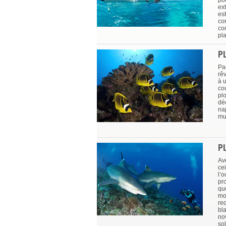
po
ex
est
cor
co
pl
P
Par
rê
à 
cou
plo
dé
na
mu
P
Av
ce
l’o
pro
qu
mo
req
bl
no
so