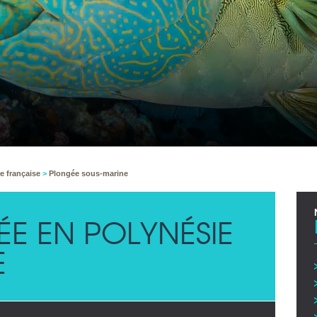
e française
>
Plongée sous-marine
E EN POLYNÉSIE
E