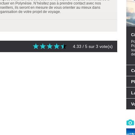
fectuer en Polynésie. N’hésitez pas à prendre contact avec nos
nseillers, ils seront en mesure de vous orienter au mieux dans
rganisation de votre projet de voyage.
Ci
Po
Po
4.33
/ 5 sur
3
vote(s)
su
de
C
P
L
V