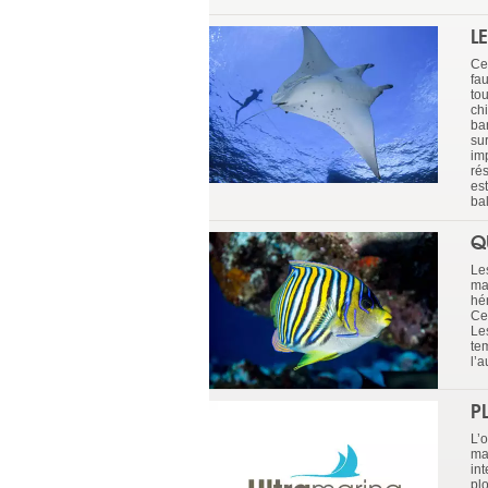
L
Ce
fa
to
ch
ba
sur
im
ré
est
ba
Q
Le
ma
hém
Ce
Le
te
l’a
P
L’
ma
in
pl