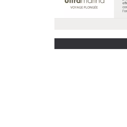
ef
co
l’o