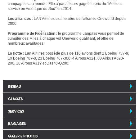
compagnies au monde. Elle a par ailleurs gagné le prix du “Meilleur
service en Amérique du Sud” en 2014.
Les alliances
: LAN Airlines est membre de l'alliance Oneworld depuis
2000.
Programme de Fidélisation
: le programme Lanpass vous permet de
cumuler des Miles à chaque vol Oneworld qualifiant, et offre de
nombreux avantages.
La flotte
: Lan Airlines possède plus de 110 avions dont 2 Boeing 787-9,
10 Boeing 787-8, 23 Boeing 767-300, 4 Airbus A321, 60 Airbus A320-
200, 18 Airbus A319 et Dash8-Q200.
RESEAU
CLASSES
SERVICES
BAGAGES
GALERIE PHOTOS