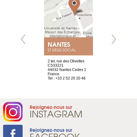
NEUVE
NANTES
GENÈV
ET SIÈGE SOCIAL
a-shop
2 ter, rue des Olivettes
rue de Montc
el, 106
CS33221
1207 Genèv
neuve
44032 Nantes Cedex 1
Suisse
France
Tel : +41 22 
1 965 65 00
Tel : +33 2 52 20 20 46
Rejoignez-nous sur
INSTAGRAM
Rejoignez-nous sur
FACEBOOK