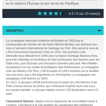
en le reliant à l'Europe et aux terres du Pacifique.
4.5
/ 5 sur
10
vote(s)
DESCRIPTION
La compagnie nationale chilienne est fondée en 1929 par le
commandant de l'armée de l'air Arturo Merino Benitez, qui donnera son
nom à l'aéroport international de Santiago du Chili. Elle prend le nom de
LAN (Linea Aerea Nacional) Chile en 1932. Ses premiers vols
internationaux débutent en 1946 avec la liaison Santiago-Buenos Aires,
avant de s'étendre en Amérique du Sud et d'assurer des liaisons avec les
Etats-Unis, puis l'Europe une douzaine d'années plus tard. Afin d'étoffer
sa présence sur les routes domestiques Sud-Américaines, la compagnie
crée ses filiales LAN Peru, LAN Ecuador et LAN Colombia sur le modèle
low cost ainsi, que LAN Argentinas et LAN Express. La compagnie est
rebaptisée LAN Airlines en 2004.
En 2012, le groupe LATAM est formé par la fusion de LAN Airlines et de
TAM Linheas Aereas du Brésil, qui continuent d'opérer leurs vols sous
leur propre identité. Le groupe totalise environ 150 destinations dans 22
pays.
Classement Skytrax
: Skytrax est un organisme de consultation basé à
Londres. LAN figure à la 33e position du classement des meilleures