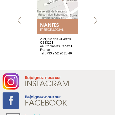
NEUVE
NANTES
GENÈV
ET SIÈGE SOCIAL
a-shop
2 ter, rue des Olivettes
rue de Montc
el, 106
CS33221
1207 Genèv
neuve
44032 Nantes Cedex 1
Suisse
France
Tel : +41 22 
1 965 65 00
Tel : +33 2 52 20 20 46
Rejoignez-nous sur
INSTAGRAM
Rejoignez-nous sur
FACEBOOK