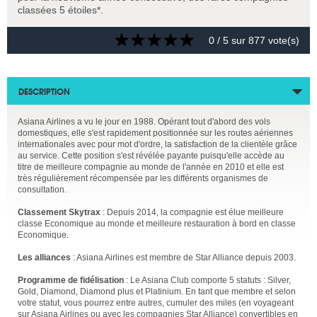
classées 5 étoiles*.
0
/ 5 sur
877
vote(s)
DESCRIPTION
Asiana Airlines a vu le jour en 1988. Opérant tout d'abord des vols
domestiques, elle s'est rapidement positionnée sur les routes aériennes
internationales avec pour mot d'ordre, la satisfaction de la clientèle grâce
au service. Cette position s'est révélée payante puisqu'elle accède au
titre de meilleure compagnie au monde de l'année en 2010 et elle est
très régulièrement récompensée par les différents organismes de
consultation.
Classement Skytrax
: Depuis 2014, la compagnie est élue meilleure
classe Economique au monde et meilleure restauration à bord en classe
Economique.
Les alliances
: Asiana Airlines est membre de Star Alliance depuis 2003.
Programme de fidélisation
: Le Asiana Club comporte 5 statuts : Silver,
Gold, Diamond, Diamond plus et Platinium. En tant que membre et selon
votre statut, vous pourrez entre autres, cumuler des miles (en voyageant
sur Asiana Airlines ou avec les compagnies Star Alliance) convertibles en