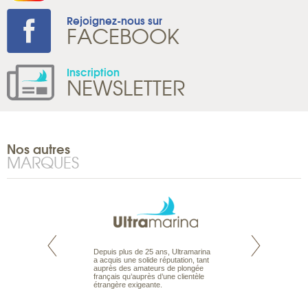
Rejoignez-nous sur
FACEBOOK
Inscription
NEWSLETTER
Nos autres
MARQUES
rte propose tous
Depuis plus de 25 ans, Ultramarina
Parce que nous 
ages aux Maldives,
a acquis une solide réputation, tant
vous des passionn
roisière, pour des
auprès des amateurs de plongée
de nature sauvage
ances en famille ou
français qu’auprès d’une clientèle
comprenons vos at
urs de croisière.
étrangère exigeante.
mettons à votre se
s et hôtels, fruit
expérience du voya
eux, pour offrir le
pour vous aider à bâ