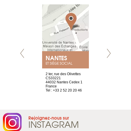
NEUVE
NANTES
GENÈV
ET SIÈGE SOCIAL
a-shop
2 ter, rue des Olivettes
rue de Montc
el, 106
CS33221
1207 Genèv
neuve
44032 Nantes Cedex 1
Suisse
France
Tel : +41 22 
1 965 65 00
Tel : +33 2 52 20 20 46
Rejoignez-nous sur
INSTAGRAM