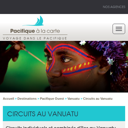
NOS AGENCES
VOYAGE DANS LE PACIFIQUE
Accueil
>
Destinations
>
Pacifique Ouest
>
Vanuatu
>
Circuits au Vanuatu
CIRCUITS AU VANUATU
Circuits individuels et combinés d’îles au Vanuatu