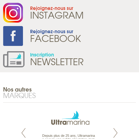
Rejoignez-nous sur
INSTAGRAM
Rejoignez-nous sur
FACEBOOK
Inscription
NEWSLETTER
Nos autres
MARQUES
rte propose tous
Depuis plus de 25 ans, Ultramarina
Parce que nous 