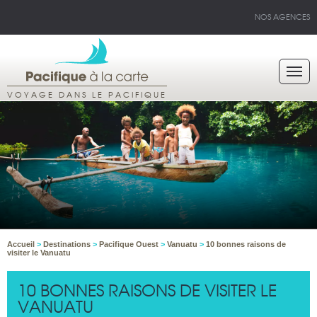
NOS AGENCES
VOYAGE DANS LE PACIFIQUE
Accueil
>
Destinations
>
Pacifique Ouest
>
Vanuatu
>
10 bonnes raisons de
visiter le Vanuatu
10 BONNES RAISONS DE VISITER LE
VANUATU