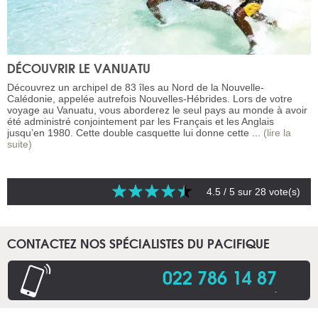
DÉCOUVRIR LE VANUATU
Découvrez un archipel de 83 îles au Nord de la Nouvelle-
Calédonie, appelée autrefois Nouvelles-Hébrides. Lors de votre
voyage au Vanuatu, vous aborderez le seul pays au monde à avoir
été administré conjointement par les Français et les Anglais
jusqu’en 1980. Cette double casquette lui donne cette ...
(lire la
suite)
4.5
/ 5 sur
28
vote(s)
CONTACTEZ NOS SPÉCIALISTES DU PACIFIQUE
022 786 14 87
.