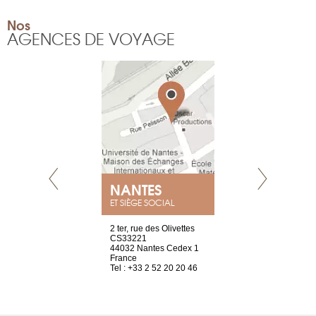
Nos
AGENCES DE VOYAGE
NEUVE
NANTES
GENÈV
ET SIÈGE SOCIAL
a-shop
2 ter, rue des Olivettes
rue de Montc
el, 106
CS33221
1207 Genèv
neuve
44032 Nantes Cedex 1
Suisse
France
Tel : +41 22 
1 965 65 00
Tel : +33 2 52 20 20 46