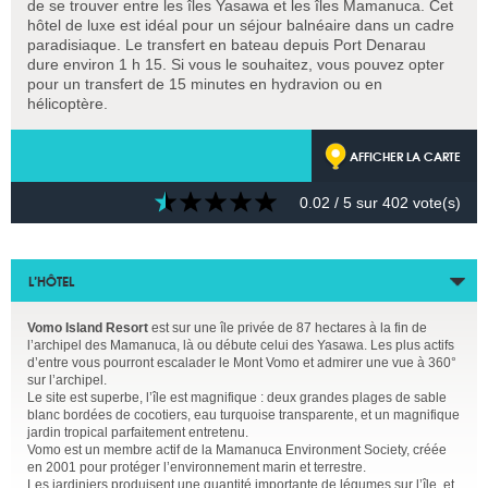
de se trouver entre les îles Yasawa et les îles Mamanuca. Cet
hôtel de luxe est idéal pour un séjour balnéaire dans un cadre
paradisiaque. Le transfert en bateau depuis Port Denarau
dure environ 1 h 15. Si vous le souhaitez, vous pouvez opter
pour un transfert de 15 minutes en hydravion ou en
hélicoptère.
AFFICHER LA CARTE
0.02
/ 5 sur
402
vote(s)
L’HÔTEL
Vomo Island Resort
est sur une île privée de 87 hectares à la fin de
l’archipel des Mamanuca, là ou débute celui des Yasawa. Les plus actifs
d’entre vous pourront escalader le Mont Vomo et admirer une vue à 360°
sur l’archipel.
Le site est superbe, l’île est magnifique : deux grandes plages de sable
blanc bordées de cocotiers, eau turquoise transparente, et un magnifique
jardin tropical parfaitement entretenu.
Vomo est un membre actif de la Mamanuca Environment Society, créée
en 2001 pour protéger l’environnement marin et terrestre.
Les jardiniers produisent une quantité importante de légumes sur l’île, et