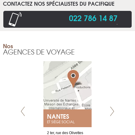
CONTACTEZ NOS SPÉCIALISTES DU PACIFIQUE
022 786 14 87
.
Nos
AGENCES DE VOYAGE
NEUVE
NANTES
GENÈV
ET SIÈGE SOCIAL
a-shop
2 ter, rue des Olivettes
rue de Montc