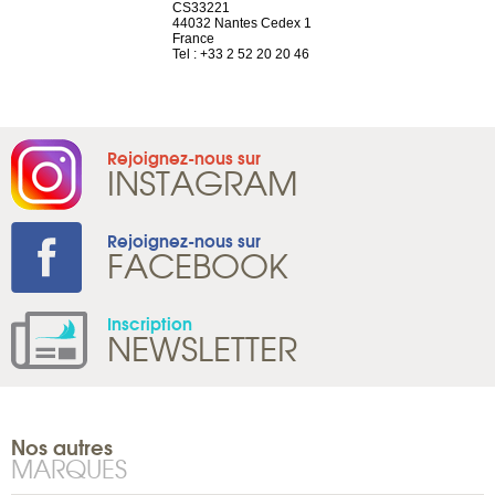
el, 106
CS33221
1207 Genèv
neuve
44032 Nantes Cedex 1
Suisse
France
Tel : +41 22 
1 965 65 00
Tel : +33 2 52 20 20 46
Rejoignez-nous sur
INSTAGRAM
Rejoignez-nous sur
FACEBOOK
Inscription
NEWSLETTER
Nos autres
MARQUES