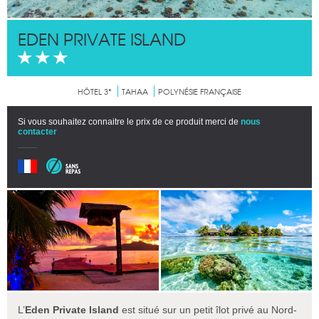
EDEN PRIVATE ISLAND
HÔTEL 3*
TAHAA
POLYNÉSIE FRANÇAISE
Si vous souhaitez connaitre le prix de ce produit merci de
nous
contacter
L’
Eden Private Island
est situé sur un petit îlot privé au Nord-