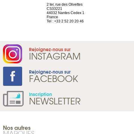
a-shop
2 ter, rue des Olivettes
rue de Montc
el, 106
CS33221
1207 Genèv
neuve
44032 Nantes Cedex 1
Suisse
France
Tel : +41 22 
1 965 65 00
Tel : +33 2 52 20 20 46
Rejoignez-nous sur
INSTAGRAM
Rejoignez-nous sur
FACEBOOK
Inscription
NEWSLETTER
Nos autres
MARQUES