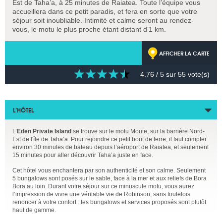
Est de Taha’a, à 25 minutes de Raiatea. Toute l’équipe vous
accueillera dans ce petit paradis, et fera en sorte que votre
séjour soit inoubliable. Intimité et calme seront au rendez-
vous, le motu le plus proche étant distant d’1 km.
AFFICHER LA CARTE
4.76
/ 5 sur
55
vote(s)
L’HÔTEL
L’
Eden Private Island
se trouve sur le motu Moute, sur la barrière Nord-
Est de l'île de Taha’a. Pour rejoindre ce petit bout de terre, il faut compter
environ 30 minutes de bateau depuis l’aéroport de Raiatea, et seulement
15 minutes pour aller découvrir Taha’a juste en face.
Cet hôtel vous enchantera par son authenticité et son calme. Seulement
5 bungalows sont posés sur le sable, face à la mer et aux reliefs de Bora
Bora au loin. Durant votre séjour sur ce minuscule motu, vous aurez
l’impression de vivre une véritable vie de Robinson, sans toutefois
renoncer à votre confort : les bungalows et services proposés sont plutôt
haut de gamme.