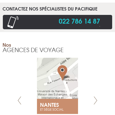
CONTACTEZ NOS SPÉCIALISTES DU PACIFIQUE
022 786 14 87
.
Nos
AGENCES DE VOYAGE
NEUVE
NANTES
GENÈV
ET SIÈGE SOCIAL