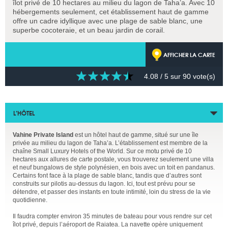
îlot privé de 10 hectares au milieu du lagon de Taha’a. Avec 10
hébergements seulement, cet établissement haut de gamme
offre un cadre idyllique avec une plage de sable blanc, une
superbe cocoteraie, et un beau jardin de corail.
AFFICHER LA CARTE
4.08
/ 5 sur
90
vote(s)
L’HÔTEL
Vahine Private Island
est un hôtel haut de gamme, situé sur une île
privée au milieu du lagon de Taha’a. L’établissement est membre de la
chaîne Small Luxury Hotels of the World. Sur ce motu privé de 10
hectares aux allures de carte postale, vous trouverez seulement une villa
et neuf bungalows de style polynésien, en bois avec un toit en pandanus.
Certains font face à la plage de sable blanc, tandis que d’autres sont
construits sur pilotis au-dessus du lagon. Ici, tout est prévu pour se
détendre, et passer des instants en toute intimité, loin du stress de la vie
quotidienne.
Il faudra compter environ 35 minutes de bateau pour vous rendre sur cet
îlot privé, depuis l’aéroport de Raiatea. La navette opère uniquement