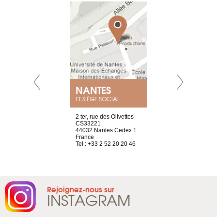
NEUVE
NANTES
GENÈV
ET SIÈGE SOCIAL
a-shop
2 ter, rue des Olivettes
rue de Montc
el, 106
CS33221
1207 Genèv
neuve
44032 Nantes Cedex 1
Suisse
France
Tel : +41 22 
1 965 65 00
Tel : +33 2 52 20 20 46
Rejoignez-nous sur
INSTAGRAM