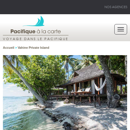
NOS AGENCES
VOYAGE DANS LE PACIFIQUE
Accueil
>
Vahine Private Island