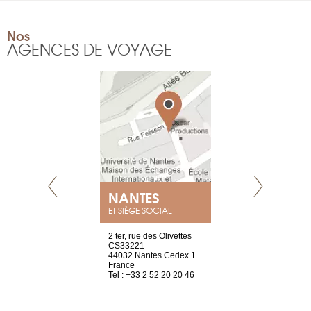
Nos
AGENCES DE VOYAGE
NEUVE
NANTES
GENÈV
ET SIÈGE SOCIAL
a-shop
2 ter, rue des Olivettes
rue de Montc
el, 106
CS33221
1207 Genèv
neuve
44032 Nantes Cedex 1
Suisse
France
Tel : +41 22 
1 965 65 00
Tel : +33 2 52 20 20 46