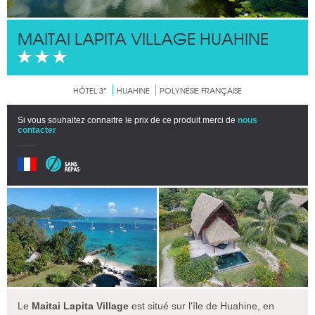
MAITAI LAPITA VILLAGE HUAHINE
HÔTEL 3*
HUAHINE
POLYNÉSIE FRANÇAISE
Si vous souhaitez connaitre le prix de ce produit merci de
nous
contacter
Le
Maitai Lapita Village
est situé sur l'île de Huahine, en