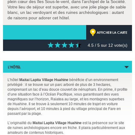
plein cœur des îles Sous-le-vent, dans l’archipel de la Société.
Votre lieu de séjour est superbe, avec une jolie plage de sable
blanc, un lac verdoyant et des ruines archéologiques : autant
de raisons pour adorer cet hôtel.
AFFICHER LA CARTE
4.5
/ 5 sur
12
vote(s)
L’HÔTEL
L’hôtel
Maitai Lapita Village Huahine
bénéficie d’un environnement
privilégié : il se trouve sur un parc arboré de plus de 3 hectares,
comprenant un lac d’eau douce couvert de nénuphars. En prime, il profite
d’une situation face à l’Océan Pacifique, vous garantissant des vues
magnifiques sur l’horizon, Raiatea au large, et les montagnes superbes
de Huahine. Il se trouve à seulement 10 minutes de trajet en voiture
depuis l’aéroport, et 10 minutes à pied du village principal de Fare en
passant par la plage.
L’originalité du
Maitai Lapita Village Huahine
est la présence sur le site
de ruines archéologiques encore en friche. Il plaira particulièrement aux
amateurs de contenus historiques.