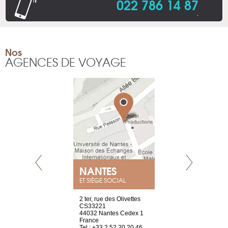
022 786 14 87
.
Nos
AGENCES DE VOYAGE
NEUVE
NANTES
GENÈV
ET SIÈGE SOCIAL
a-shop
2 ter, rue des Olivettes
rue de Montc
el, 106
CS33221
1207 Genèv
neuve
44032 Nantes Cedex 1
Suisse
France
Tel : +41 22 
1 965 65 00
Tel : +33 2 52 20 20 46