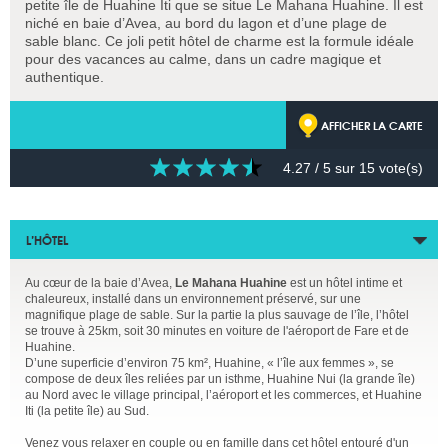
petite île de Huahine Iti que se situe Le Mahana Huahine. Il est
niché en baie d’Avea, au bord du lagon et d’une plage de
sable blanc. Ce joli petit hôtel de charme est la formule idéale
pour des vacances au calme, dans un cadre magique et
authentique.
AFFICHER LA CARTE
4.27
/ 5 sur
15
vote(s)
L’HÔTEL
Au cœur de la baie d’Avea,
Le Mahana Huahine
est un hôtel intime et
chaleureux, installé dans un environnement préservé, sur une
magnifique plage de sable. Sur la partie la plus sauvage de l’île, l’hôtel
se trouve à 25km, soit 30 minutes en voiture de l'aéroport de Fare et de
Huahine.
D’une superficie d’environ 75 km², Huahine, « l’île aux femmes », se
compose de deux îles reliées par un isthme, Huahine Nui (la grande île)
au Nord avec le village principal, l’aéroport et les commerces, et Huahine
Iti (la petite île) au Sud.
Venez vous relaxer en couple ou en famille dans cet hôtel entouré d'un