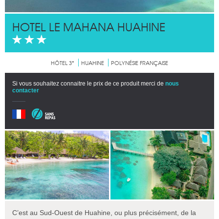
HOTEL LE MAHANA HUAHINE
HÔTEL 3*
HUAHINE
POLYNÉSIE FRANÇAISE
Si vous souhaitez connaitre le prix de ce produit merci de
nous
contacter
C’est au Sud-Ouest de Huahine, ou plus précisément, de la