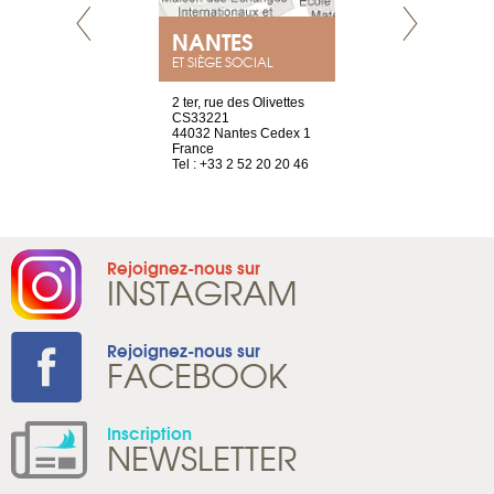
NEUVE
NANTES
GENÈV
ET SIÈGE SOCIAL
a-shop
2 ter, rue des Olivettes
rue de Montc
el, 106
CS33221
1207 Genèv
neuve
44032 Nantes Cedex 1
Suisse
France
Tel : +41 22 
1 965 65 00
Tel : +33 2 52 20 20 46
Rejoignez-nous sur
INSTAGRAM
Rejoignez-nous sur
FACEBOOK
Inscription
NEWSLETTER