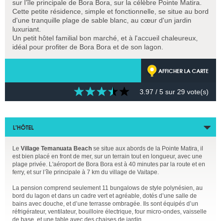
sur l’île principale de Bora Bora, sur la célèbre Pointe Matira.
Cette petite résidence, simple et fonctionnelle, se situe au bord
d'une tranquille plage de sable blanc, au cœur d'un jardin
luxuriant.
Un petit hôtel familial bon marché, et à l'accueil chaleureux,
idéal pour profiter de Bora Bora et de son lagon.
AFFICHER LA CARTE
3.97
/ 5 sur
29
vote(s)
L’HÔTEL
Le
Village Temanuata Beach
se situe aux abords de la Pointe Matira, il
est bien placé en front de mer, sur un terrain tout en longueur, avec une
plage privée. L'aéroport de Bora Bora est à 40 minutes par la route et en
ferry, et sur l’île principale à 7 km du village de Vaitape.
La pension comprend seulement 11 bungalows de style polynésien, au
bord du lagon et dans un cadre vert et agréable, dotés d’une salle de
bains avec douche, et d’une terrasse ombragée. Ils sont équipés d’un
réfrigérateur, ventilateur, bouilloire électrique, four micro-ondes, vaisselle
de base, et une table avec des chaises de jardin.