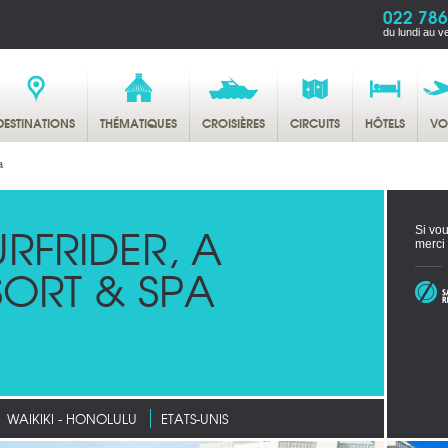
022 786
du lundi au v
DESTINATIONS
THÉMATIQUES
CROISIÈRES
CIRCUITS
HÔTELS
VO
a
RFRIDER, A
Si vou
merci
SORT & SPA
WAIKIKI - HONOLULU
ETATS-UNIS