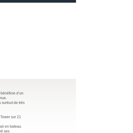
 bénéficie d’un
enue.
 surtout de très
a Tower sur 21
aii en bateau.
vé ses