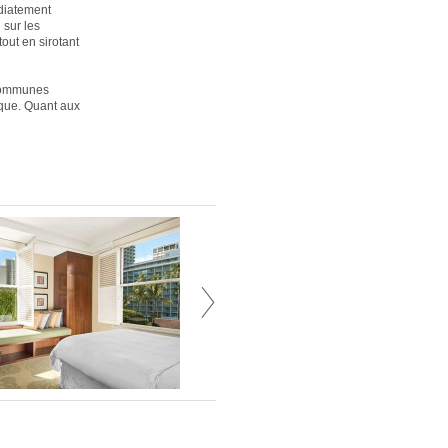
édiatement
 sur les
out en sirotant
 communes
ique. Quant aux