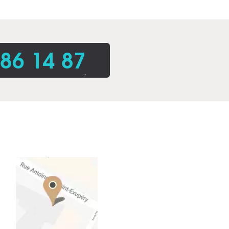
86 14 87
.