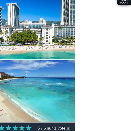
5
/ 5 sur
1
vote(s)