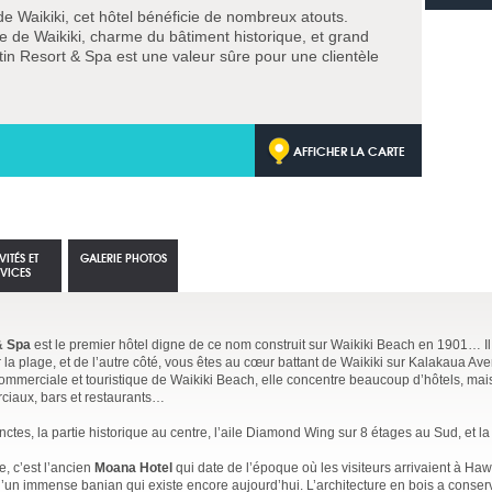
Waikiki, cet hôtel bénéficie de nombreux atouts.
ge de Waikiki, charme du bâtiment historique, et grand
in Resort & Spa est une valeur sûre pour une clientèle
AFFICHER LA CARTE
VITÉS ET
GALERIE PHOTOS
RVICES
& Spa
est le premier hôtel digne de ce nom construit sur Waikiki Beach en 1901… Il
 la plage, et de l’autre côté, vous êtes au cœur battant de Waikiki sur Kalakaua Av
mmerciale et touristique de Waikiki Beach, elle concentre beaucoup d’hôtels, mais
iaux, bars et restaurants…
stinctes, la partie historique au centre, l’aile Diamond Wing sur 8 étages au Sud, et l
e, c’est l’ancien
Moana Hotel
qui date de l’époque où les visiteurs arrivaient à Haw
 d’un immense banian qui existe encore aujourd’hui. L’architecture en bois a conser