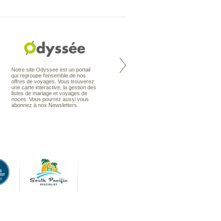
Nouvelle-Zélande à la carte
Notre site Odyssee est un portail
organise votre séjour en Nouvelle-
qui regroupe l'ensemble de nos
Zélande, en circuit, en autotour ou
offres de voyages. Vous trouverez
en voyage sur mesure. Nos
une carte interactive, la gestion des
conseillers en voyage sont des
listes de mariage et voyages de
spécialistes de ce pays qu’ils
noces. Vous pourrez aussi vous
connaissent presque comme leur
abonnez à nos Newsletters.
poche.