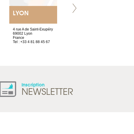
LYON
VILLENEUVE
4 rue A de Saint-Exupéry
Chez Scuba-shop
69002 Lyon
Route d’Arvel, 106
France
1844 Villeneuve
Tel : +33 4 81 88 45 67
Suisse
Tel : +41 21 965 65 00
Inscription
NEWSLETTER