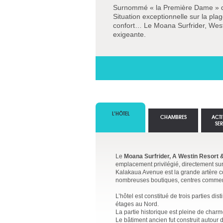
Surnommé « la Première Dame » de 
Situation exceptionnelle sur la pla
confort… Le Moana Surfrider, West
exigeante.
L’HÔTEL
CHAMBRES
ACTI
SE
Le
Moana Surfrider, A Westin Resort 
emplacement privilégié, directement sur
Kalakaua Avenue est la grande artère co
nombreuses boutiques, centres commerc
L’hôtel est constitué de trois parties di
étages au Nord.
La partie historique est pleine de charm
Le bâtiment ancien fut construit autour