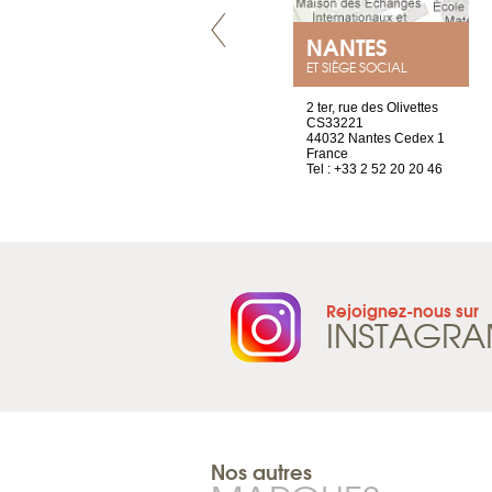
VILLENEUVE
NANTES
ET SIÈGE SOCIAL
Chez Scuba-shop
2 ter, rue des Olivettes
Route d’Arvel, 106
CS33221
1844 Villeneuve
44032 Nantes Cedex 1
Suisse
France
Tel : +41 21 965 65 00
Tel : +33 2 52 20 20 46
Rejoignez-nous sur
INSTAGR
Nos autres