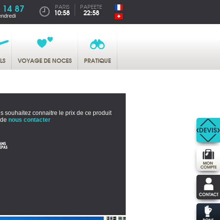
 14 87
PARIS
PAPEETE
10:58
22:58
endredi
LS
VOYAGE DE NOCES
PRATIQUE
s souhaitez connaitre le prix de ce produit
 de
nous contacter