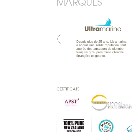
MARQUES
Maldives à la Carte propose tous
Depuis plus de 25 ans, Ultramarina
les types de voyages aux Maldives,
a acquis une solide réputation, tant
en séjour ou en croisière, pour des
auprès des amateurs de plongée
couples, des vacances en famille ou
français qu’auprès d’une clientèle
individuels amateurs de croisière.
étrangère exigeante.
Une sélection d’îles et hôtels, fruit
d’un travail rigoureux, pour offrir le
meilleur des Maldives.
CERTIFICATS