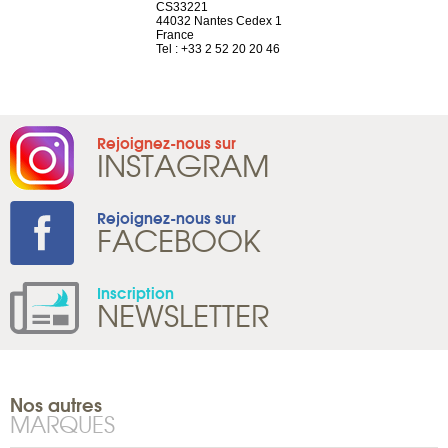
el, 106
CS33221
1207 Genèv
neuve
44032 Nantes Cedex 1
Suisse
France
Tel : +41 22 
1 965 65 00
Tel : +33 2 52 20 20 46
Rejoignez-nous sur
INSTAGRAM
Rejoignez-nous sur
FACEBOOK
Inscription
NEWSLETTER
Nos autres
MARQUES