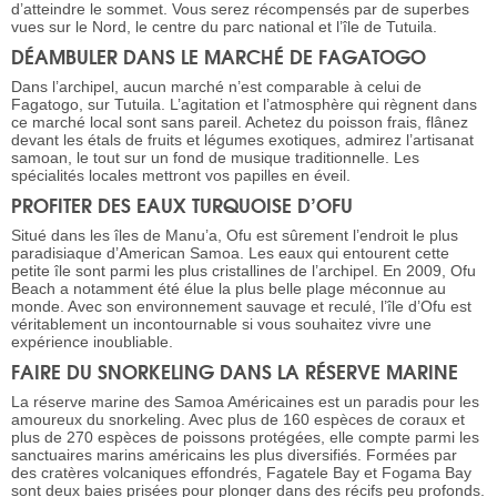
d’atteindre le sommet. Vous serez récompensés par de superbes
vues sur le Nord, le centre du parc national et l’île de Tutuila.
DÉAMBULER DANS LE MARCHÉ DE FAGATOGO
Dans l’archipel, aucun marché n’est comparable à celui de
Fagatogo, sur Tutuila. L’agitation et l’atmosphère qui règnent dans
ce marché local sont sans pareil. Achetez du poisson frais, flânez
devant les étals de fruits et légumes exotiques, admirez l’artisanat
samoan, le tout sur un fond de musique traditionnelle. Les
spécialités locales mettront vos papilles en éveil.
PROFITER DES EAUX TURQUOISE D’OFU
Situé dans les îles de Manu’a, Ofu est sûrement l’endroit le plus
paradisiaque d’American Samoa. Les eaux qui entourent cette
petite île sont parmi les plus cristallines de l’archipel. En 2009, Ofu
Beach a notamment été élue la plus belle plage méconnue au
monde. Avec son environnement sauvage et reculé, l’île d’Ofu est
véritablement un incontournable si vous souhaitez vivre une
expérience inoubliable.
FAIRE DU SNORKELING DANS LA RÉSERVE MARINE
La réserve marine des Samoa Américaines est un paradis pour les
amoureux du snorkeling. Avec plus de 160 espèces de coraux et
plus de 270 espèces de poissons protégées, elle compte parmi les
sanctuaires marins américains les plus diversifiés. Formées par
des cratères volcaniques effondrés, Fagatele Bay et Fogama Bay
sont deux baies prisées pour plonger dans des récifs peu profonds.