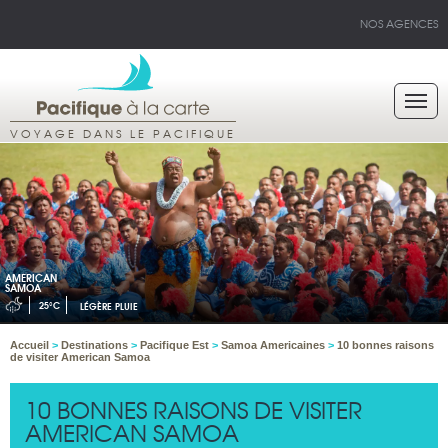
NOS AGENCES
VOYAGE DANS LE PACIFIQUE
AMERICAN
SAMOA
25°C
LÉGÈRE PLUIE
Accueil
>
Destinations
>
Pacifique Est
>
Samoa Americaines
>
10 bonnes raisons
de visiter American Samoa
10 BONNES RAISONS DE VISITER
AMERICAN SAMOA