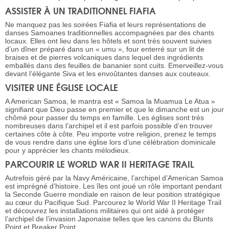
ASSISTER À UN TRADITIONNEL FIAFIA
Ne manquez pas les soirées Fiafia et leurs représentations de
danses Samoanes traditionnelles accompagnées par des chants
locaux. Elles ont lieu dans les hôtels et sont très souvent suivies
d’un dîner préparé dans un « umu », four enterré sur un lit de
braises et de pierres volcaniques dans lequel des ingrédients
emballés dans des feuilles de bananier sont cuits. Emerveillez-vous
devant l’élégante Siva et les envoûtantes danses aux couteaux.
VISITER UNE ÉGLISE LOCALE
A American Samoa, le mantra est « Samoa la Muamua Le Atua »
signifiant que Dieu passe en premier et que le dimanche est un jour
chômé pour passer du temps en famille. Les églises sont très
nombreuses dans l’archipel et il est parfois possible d’en trouver
certaines côte à côte. Peu importe votre religion, prenez le temps
de vous rendre dans une église lors d’une célébration dominicale
pour y apprécier les chants mélodieux.
PARCOURIR LE WORLD WAR II HERITAGE TRAIL
Autrefois géré par la Navy Américaine, l’archipel d’American Samoa
est imprégné d’histoire. Les îles ont joué un rôle important pendant
la Seconde Guerre mondiale en raison de leur position stratégique
au cœur du Pacifique Sud. Parcourez le World War II Heritage Trail
et découvrez les installations militaires qui ont aidé à protéger
l’archipel de l’invasion Japonaise telles que les canons du Blunts
Point et Breaker Point.