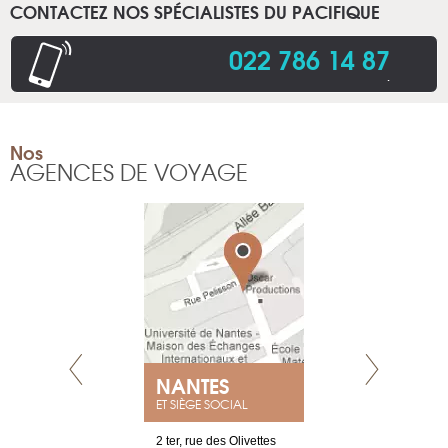
CONTACTEZ NOS SPÉCIALISTES DU PACIFIQUE
022 786 14 87
.
Nos
AGENCES DE VOYAGE
NEUVE
NANTES
GENÈV
ET SIÈGE SOCIAL
a-shop
2 ter, rue des Olivettes
rue de Montc