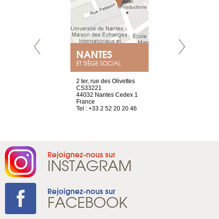
NEUVE
NANTES
GENÈV
ET SIÈGE SOCIAL
a-shop
2 ter, rue des Olivettes
rue de Montc
el, 106
CS33221
1207 Genèv
neuve
44032 Nantes Cedex 1
Suisse
France
Tel : +41 22 
1 965 65 00
Tel : +33 2 52 20 20 46
Rejoignez-nous sur
INSTAGRAM
Rejoignez-nous sur
FACEBOOK