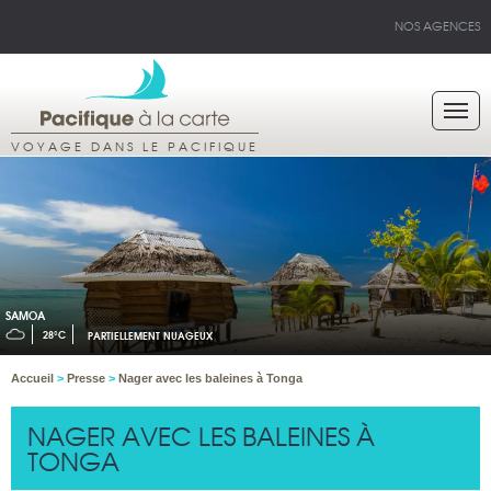
NOS AGENCES
VOYAGE DANS LE PACIFIQUE
SAMOA
28°C
PARTIELLEMENT NUAGEUX
Accueil
>
Presse
>
Nager avec les baleines à Tonga
NAGER AVEC LES BALEINES À
TONGA