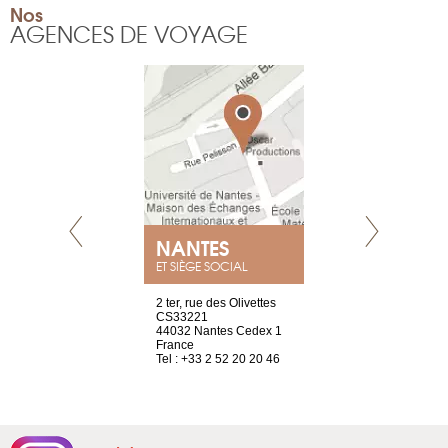
Nos
AGENCES DE VOYAGE
NEUVE
NANTES
GENÈV
ET SIÈGE SOCIAL
a-shop
2 ter, rue des Olivettes
rue de Montc
el, 106
CS33221
1207 Genèv
neuve
44032 Nantes Cedex 1
Suisse
France
Tel : +41 22 
1 965 65 00
Tel : +33 2 52 20 20 46