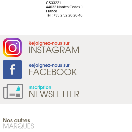
el, 106
CS33221
1207 Genèv
neuve
44032 Nantes Cedex 1
Suisse
France
Tel : +41 22 
1 965 65 00
Tel : +33 2 52 20 20 46
Rejoignez-nous sur
INSTAGRAM
Rejoignez-nous sur
FACEBOOK
Inscription
NEWSLETTER
Nos autres
MARQUES