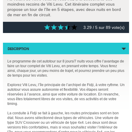
moindres recoins de Viti Levu. Cet itinéraire complet vous
propose un tour de l’île en 5 étapes, avec deux nuits en bord
de mer en fin de circuit.
3.29
/ 5 sur
89
vote(s)
DESCRIPTION
Le programme de cet autotour sur 8 jours/7 nuits vous offre l’avantage de
faire un tour complet de Viti Levu, en prenant votre temps. Vous ferez
ainsi, chaque jour, un peu moins de trajet, et pourrez prendre un peu plus
de temps pour les visites.
Explorez Viti Levu, l’île principale de l’archipel de Fidji, à votre rythme. Un
autotour vous assure autonomie et flexibilité. Vos étapes seront
réservées à l’avance, ainsi que votre voiture de location. En revanche,
vous êtes totalement libres de vos visites, de vos activités et de votre
timing.
La conduite à Fidji se fait à gauche, les routes principales sont en bon
état. Nous avons sélectionné deux types de véhicules. Une voiture de
type SUV Crossover ou un véhicule de type 4x4. Les deux sont deux
versions très confortables, mais si vous souhaitez visiter l’intérieur de
l’île, nous vous recommandons d’opter pour le véhicule 4x4, car les