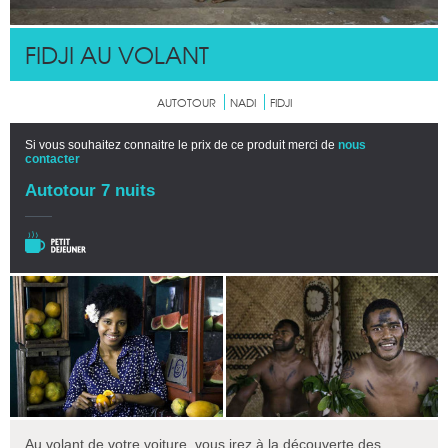
FIDJI AU VOLANT
AUTOTOUR
NADI
FIDJI
Si vous souhaitez connaitre le prix de ce produit merci de
nous
contacter
Autotour 7 nuits
Au volant de votre voiture, vous irez à la découverte des