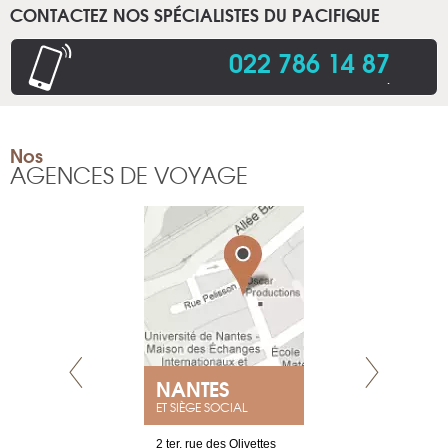
CONTACTEZ NOS SPÉCIALISTES DU PACIFIQUE
022 786 14 87
.
Nos
AGENCES DE VOYAGE
NEUVE
NANTES
GENÈV
ET SIÈGE SOCIAL
a-shop
2 ter, rue des Olivettes
rue de Montc