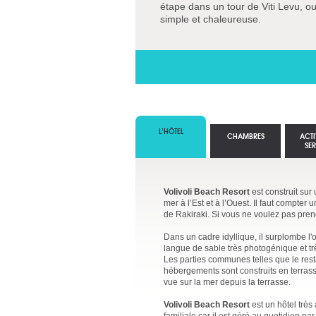
étape dans un tour de Viti Levu, ou
simple et chaleureuse.
L’HÔTEL
CHAMBRES
ACTI
SE
Volivoli Beach Resort
est construit sur
mer à l’Est et à l’Ouest. Il faut compte
de Rakiraki. Si vous ne voulez pas prend
Dans un cadre idyllique, il surplombe l'
langue de sable très photogénique et trè
Les parties communes telles que le resta
hébergements sont construits en terrass
vue sur la mer depuis la terrasse.
Volivoli Beach Resort
est un hôtel très