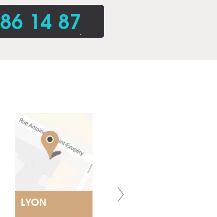
86 14 87
.
LYON
VILLENEUVE