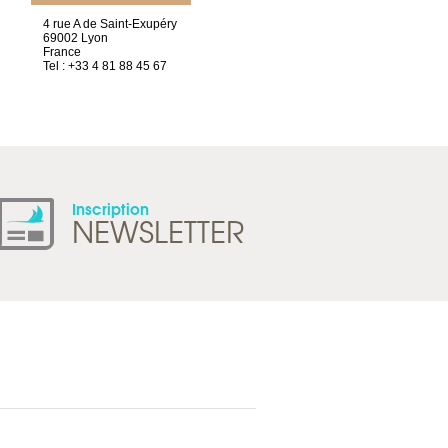
4 rue A de Saint-Exupéry
Chez Scuba-shop
69002 Lyon
Route d’Arvel, 106
France
1844 Villeneuve
Tel : +33 4 81 88 45 67
Suisse
Tel : +41 21 965 65 00
Inscription
NEWSLETTER