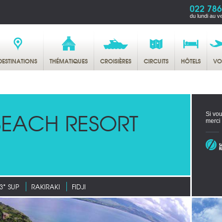
022 786
du lundi au v
DESTINATIONS
THÉMATIQUES
CROISIÈRES
CIRCUITS
HÔTELS
VO
BEACH RESORT
Si vou
merci
3* SUP
RAKIRAKI
FIDJI