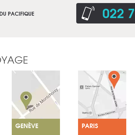
022 7
 DU PACIFIQUE
OYAGE
GENÈVE
PARIS