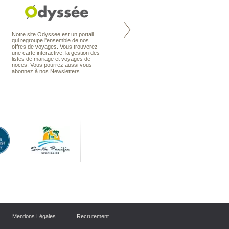
Nouvelle-Zélande à la carte
Notre site Odyssee est un portail
organise votre séjour en Nouvelle-
qui regroupe l'ensemble de nos
Zélande, en circuit, en autotour ou
offres de voyages. Vous trouverez
en voyage sur mesure. Nos
une carte interactive, la gestion des
conseillers en voyage sont des
listes de mariage et voyages de
spécialistes de ce pays qu’ils
noces. Vous pourrez aussi vous
connaissent presque comme leur
abonnez à nos Newsletters.
poche.
Mentions Légales
Recrutement