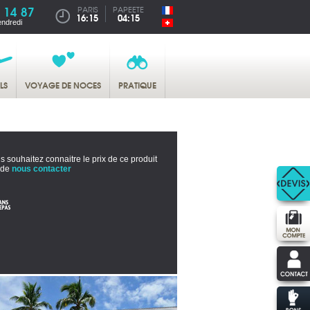
 14 87
PARIS
PAPEETE
16:15
04:15
endredi
LS
VOYAGE DE NOCES
PRATIQUE
s souhaitez connaitre le prix de ce produit
 de
nous contacter