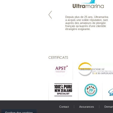
Maldives à la Carte propose tous
Depuis plus de 25 ans, Ultramarina
les types de voyages aux Maldives,
a acquis une solide réputation, tant
en séjour ou en croisière, pour des
auprès des amateurs de plongée
couples, des vacances en famille ou
français qu’auprès d’une clientèle
individuels amateurs de croisière.
étrangère exigeante.
Une sélection d’îles et hôtels, fruit
d’un travail rigoureux, pour offrir le
meilleur des Maldives.
CERTIFICATS
Contact
Assurances
Deman