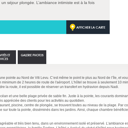
 un séjour plongée. L’ambiance intimiste est à la fois
AFFICHER LA CARTE
VITÉS ET
GALERIE PHOTOS
RVICES
 une pointe au Nord de Viti Levu. C’est même le point le plus au Nord de l’île, et vo
r un minimum de 2 heures de route de l'aéroport. L’hôtel se trouve à seulement 10 mi
re la route, il est possible de réserver un transfert en hydravion depuis Nadi.
océan et une belle plage privée de sable fin. Juste à la pointe, les courants domina
s appréciée des clients pour les activités au quotidien.
urant, piscine, centre de plongée, se trouvent toutes au niveau de la plage. Par co
e sur toute la pointe, disséminés dans les jardins. Ainsi, chaque chambre bénéficie
 agréable et très bien tenu, dans un environnement isolé et préservé. L’ambiance es