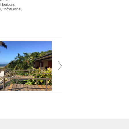
kers et
t toujours
l’hôtel est au