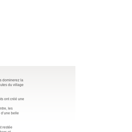
us dominerez la
nutes du village
nts ont créé une
ntre, les
 d’une belle
t restée