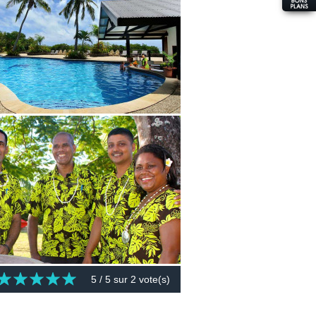
5
/ 5 sur
2
vote(s)