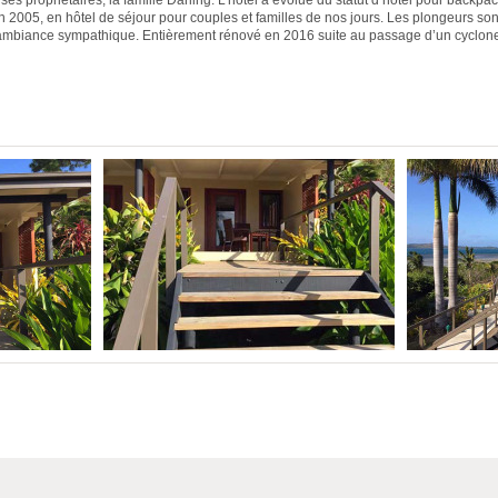
r ses propriétaires, la famille Darling. L’hôtel a évolué du statut d’hôtel pour backpac
2005, en hôtel de séjour pour couples et familles de nos jours. Les plongeurs son
ambiance sympathique. Entièrement rénové en 2016 suite au passage d’un cyclone, 