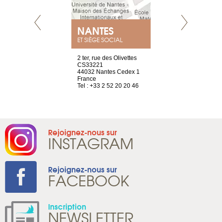
NEUVE
NANTES
GENÈV
ET SIÈGE SOCIAL
a-shop
2 ter, rue des Olivettes
rue de Montc
el, 106
CS33221
1207 Genèv
neuve
44032 Nantes Cedex 1
Suisse
France
Tel : +41 22 
1 965 65 00
Tel : +33 2 52 20 20 46
Rejoignez-nous sur
INSTAGRAM
Rejoignez-nous sur
FACEBOOK
Inscription
NEWSLETTER