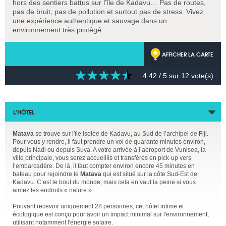
hors des sentiers battus sur l’île de Kadavu… Pas de routes,
pas de bruit, pas de pollution et surtout pas de stress. Vivez
une expérience authentique et sauvage dans un
environnement très protégé.
AFFICHER LA CARTE
4.42
/ 5 sur
12
vote(s)
L’HÔTEL
Matava
se trouve sur l'île isolée de Kadavu, au Sud de l’archipel de Fiji.
Pour vous y rendre, il faut prendre un vol de quarante minutes environ,
depuis Nadi ou depuis Suva. A votre arrivée à l’aéroport de Vunisea, la
ville principale, vous serez accueillis et transférés en pick-up vers
l’embarcadère. De là, il faut compter environ encore 45 minutes en
bateau pour rejoindre le
Matava
qui est situé sur la côte Sud-Est de
Kadavu. C’est le bout du monde, mais cela en vaut la peine si vous
aimez les endroits « nature ».
Pouvant recevoir uniquement 28 personnes, cet hôtel intime et
écologique est conçu pour avoir un impact minimal sur l'environnement,
utilisant notamment l'énergie solaire.