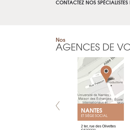
CONTACTEZ NOS SPÉCIALISTES
Nos
AGENCES DE V
VILLENEUVE
NANTES
ET SIÈGE SOCIAL
Chez Scuba-shop
2 ter, rue des Olivettes