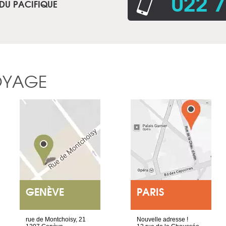
022 7
 DU PACIFIQUE
OYAGE
GENÈVE
PARIS
rue de Montchoisy, 21
Nouvelle adresse !