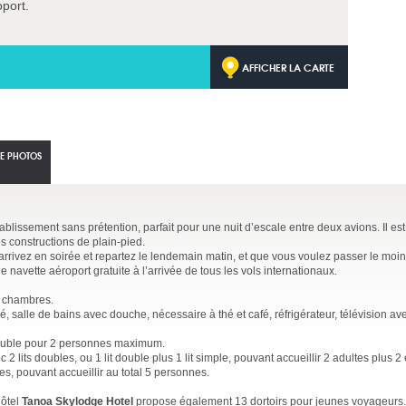
oport.
AFFICHER LA CARTE
IE PHOTOS
tablissement sans prétention, parfait pour une nuit d’escale entre deux avions. Il est
 constructions de plain-pied.
 arrivez en soirée et repartez le lendemain matin, et que vous voulez passer le moi
e navette aéroport gratuite à l’arrivée de tous les vols internationaux.
 chambres.
é, salle de bains avec douche, nécessaire à thé et café, réfrigérateur, télévision a
double pour 2 personnes maximum.
2 lits doubles, ou 1 lit double plus 1 lit simple, pouvant accueillir 2 adultes plus 2 
s, pouvant accueillir au total 5 personnes.
hôtel
Tanoa Skylodge Hotel
propose également 13 dortoirs pour jeunes voyageurs.