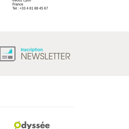
69002 Lyon
Route d’Arvel, 106
France
1844 Villeneuve
Tel : +33 4 81 88 45 67
Suisse
Tel : +41 21 965 65 00
Inscription
NEWSLETTER