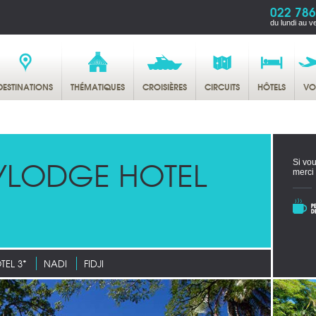
022 786
du lundi au v
DESTINATIONS
THÉMATIQUES
CROISIÈRES
CIRCUITS
HÔTELS
VO
YLODGE HOTEL
Si vou
merci
TEL 3*
NADI
FIDJI