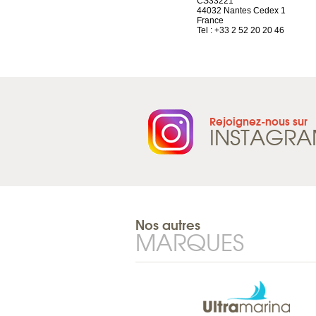
Route d’Arvel, 106
CS33221
1844 Villeneuve
44032 Nantes Cedex 1
Suisse
France
Tel : +41 21 965 65 00
Tel : +33 2 52 20 20 46
Rejoignez-nous sur
INSTAGR
Nos autres
MARQUES