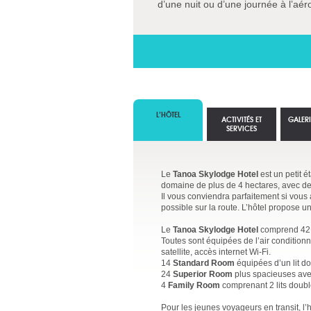
d’une nuit ou d’une journée à l’aér
L’HÔTEL
ACTIVITÉS ET
GALER
SERVICES
Le
Tanoa Skylodge Hotel
est un petit é
domaine de plus de 4 hectares, avec des
Il vous conviendra parfaitement si vous
possible sur la route. L’hôtel propose un
Le
Tanoa Skylodge Hotel
comprend 42
Toutes sont équipées de l’air conditionn
satellite, accès internet Wi-Fi.
14
Standard Room
équipées d’un lit 
24
Superior Room
plus spacieuses avec 
4
Family Room
comprenant 2 lits double
Pour les jeunes voyageurs en transit, l’