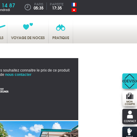
 14 87
PARIS
PAPEETE
05:35
17:35
endredi
LS
VOYAGE DE NOCES
PRATIQUE
s souhaitez connaitre le prix de ce produit
 de
nous contacter