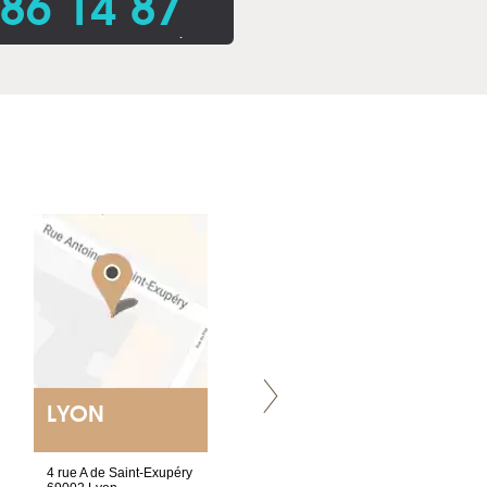
86 14 87
.
LYON
VILLENEUVE
4 rue A de Saint-Exupéry
Chez Scuba-shop