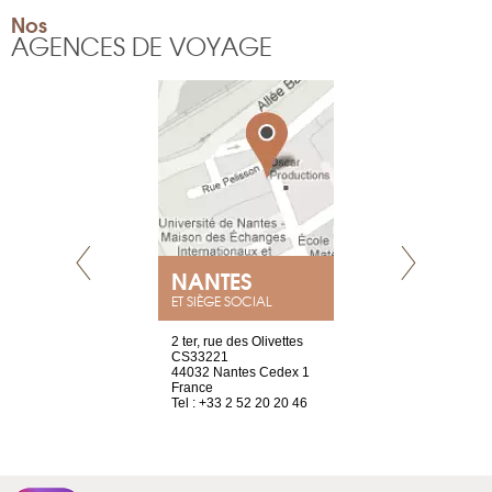
Nos
AGENCES DE VOYAGE
NEUVE
NANTES
GENÈV
ET SIÈGE SOCIAL
a-shop
2 ter, rue des Olivettes
rue de Montc
el, 106
CS33221
1207 Genèv
neuve
44032 Nantes Cedex 1
Suisse
France
Tel : +41 22 
1 965 65 00
Tel : +33 2 52 20 20 46