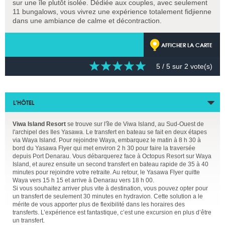
sur une île plutôt isolée. Dédiée aux couples, avec seulement
11 bungalows, vous vivrez une expérience totalement fidjienne
dans une ambiance de calme et décontraction.
AFFICHER LA CARTE
5
/ 5 sur
2
vote(s)
L’HÔTEL
Viwa Island Resort
se trouve sur l'île de Viwa Island, au Sud-Ouest de
l'archipel des Iles Yasawa. Le transfert en bateau se fait en deux étapes
via Waya Island. Pour rejoindre Waya, embarquez le matin à 8 h 30 à
bord du Yasawa Flyer qui met environ 2 h 30 pour faire la traversée
depuis Port Denarau. Vous débarquerez face à Octopus Resort sur Waya
Island, et aurez ensuite un second transfert en bateau rapide de 35 à 40
minutes pour rejoindre votre retraite. Au retour, le Yasawa Flyer quitte
Waya vers 15 h 15 et arrive à Denarau vers 18 h 00.
Si vous souhaitez arriver plus vite à destination, vous pouvez opter pour
un transfert de seulement 30 minutes en hydravion. Cette solution a le
mérite de vous apporter plus de flexibilité dans les horaires des
transferts. L’expérience est fantastique, c’est une excursion en plus d’être
un transfert.