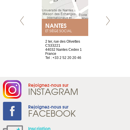
NEUVE
NANTES
GENÈV
ET SIÈGE SOCIAL
a-shop
2 ter, rue des Olivettes
rue de Montc
el, 106
CS33221
1207 Genèv
neuve
44032 Nantes Cedex 1
Suisse
France
Tel : +41 22 
1 965 65 00
Tel : +33 2 52 20 20 46
Rejoignez-nous sur
INSTAGRAM
Rejoignez-nous sur
FACEBOOK
Inscription