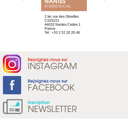
NEUVE
NANTES
GENÈV
ET SIÈGE SOCIAL
a-shop
2 ter, rue des Olivettes
rue de Montc
el, 106
CS33221
1207 Genèv
neuve
44032 Nantes Cedex 1
Suisse
France
Tel : +41 22 
1 965 65 00
Tel : +33 2 52 20 20 46
Rejoignez-nous sur
INSTAGRAM
Rejoignez-nous sur
FACEBOOK
Inscription
NEWSLETTER