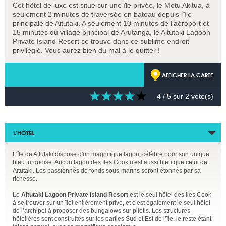
Cet hôtel de luxe est situé sur une île privée, le Motu Akitua, à
seulement 2 minutes de traversée en bateau depuis l’île
principale de Aitutaki. A seulement 10 minutes de l’aéroport et
15 minutes du village principal de Arutanga, le Aitutaki Lagoon
Private Island Resort se trouve dans ce sublime endroit
privilégié. Vous aurez bien du mal à le quitter !
AFFICHER LA CARTE
4
/ 5 sur
2
vote(s)
L’HÔTEL
L'île de Aitutaki dispose d'un magnifique lagon, célèbre pour son unique
bleu turquoise. Aucun lagon des Iles Cook n'est aussi bleu que celui de
Aitutaki. Les passionnés de fonds sous-marins seront étonnés par sa
richesse.
Le
Aitutaki Lagoon Private Island Resort
est le seul hôtel des Iles Cook
à se trouver sur un îlot entièrement privé, et c’est également le seul hôtel
de l’archipel à proposer des bungalows sur pilotis. Les structures
hôtelières sont construites sur les parties Sud et Est de l’île, le reste étant