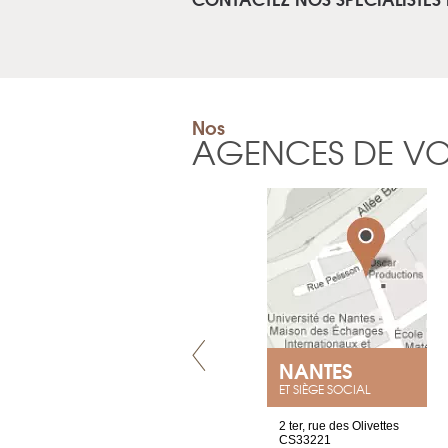
Nos
AGENCES DE V
VILLENEUVE
NANTES
ET SIÈGE SOCIAL
Chez Scuba-shop
2 ter, rue des Olivettes
Route d’Arvel, 106
CS33221