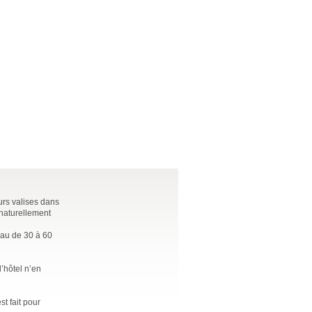
urs valises dans
 naturellement
eau de 30 à 60
l’hôtel n’en
t fait pour