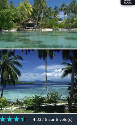
4.83
/ 5 sur
6
vote(s)