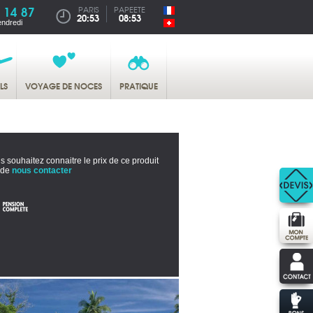
 14 87
PARIS
PAPEETE
20:53
08:53
endredi
LS
VOYAGE DE NOCES
PRATIQUE
s souhaitez connaitre le prix de ce produit
 de
nous contacter