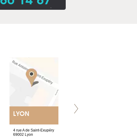
.
LYON
VILLENEUVE
4 rue A de Saint-Exupéry
Chez Scuba-shop
69002 Lyon
Route d’Arvel, 106