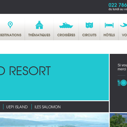
022 786
du lundi au v
DESTINATIONS
THÉMATIQUES
CROISIÈRES
CIRCUITS
HÔTELS
VO
ND RESORT
Si vou
merci
UEPI ISLAND
ILES SALOMON