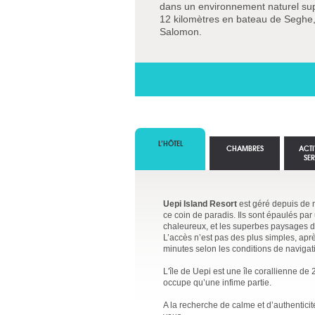
dans un environnement naturel super
12 kilomètres en bateau de Seghe, 
Salomon.
L’HÔTEL
CHAMBRES
ACTI
SE
Uepi Island Resort
est géré depuis de n
ce coin de paradis. Ils sont épaulés pa
chaleureux, et les superbes paysages d
L’accès n’est pas des plus simples, ap
minutes selon les conditions de naviga
L'île de Uepi est une île corallienne de 
occupe qu’une infime partie.
A la recherche de calme et d’authenticit