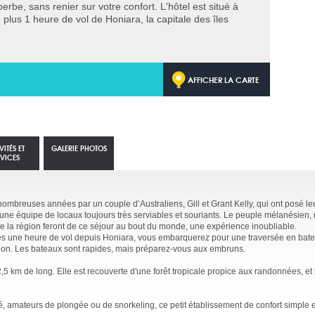
be, sans renier sur votre confort. L'hôtel est situé à
plus 1 heure de vol de Honiara, la capitale des îles
AFFICHER LA CARTE
VITÉS ET
GALERIE PHOTOS
RVICES
ombreuses années par un couple d’Australiens, Gill et Grant Kelly, qui ont posé le
r une équipe de locaux toujours très serviables et souriants. Le peuple mélanésien,
e la région feront de ce séjour au bout du monde, une expérience inoubliable.
rès une heure de vol depuis Honiara, vous embarquerez pour une traversée en bat
tion. Les bateaux sont rapides, mais préparez-vous aux embruns.
2,5 km de long. Elle est recouverte d'une forêt tropicale propice aux randonnées, et 
é, amateurs de plongée ou de snorkeling, ce petit établissement de confort simple es