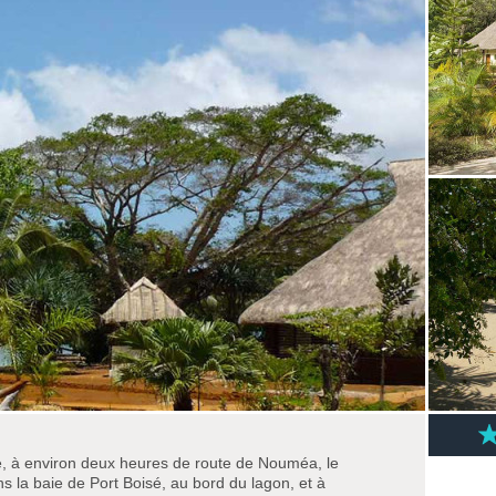
e, à environ deux heures de route de Nouméa, le
 la baie de Port Boisé, au bord du lagon, et à