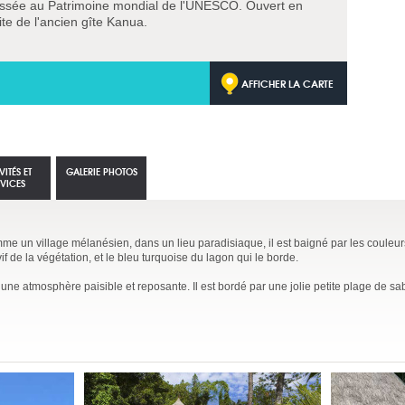
lassée au Patrimoine mondial de l'UNESCO. Ouvert en
 site de l'ancien gîte Kanua.
AFFICHER LA CARTE
VITÉS ET
GALERIE PHOTOS
RVICES
e un village mélanésien, dans un lieu paradisiaque, il est baigné par les couleu
vif de la végétation, et le bleu turquoise du lagon qui le borde.
ns une atmosphère paisible et reposante. Il est bordé par une jolie petite plage de sa