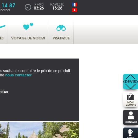
 14 87
PARIS
PAPEETE
03:26
15:26
endredi
LS
VOYAGE DE NOCES
PRATIQUE
s souhaitez connaitre le prix de ce produit
 de
nous contacter