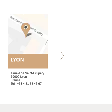
LYON
VILLENEUVE
4 rue A de Saint-Exupéry
Chez Scuba-shop
69002 Lyon
Route d’Arvel, 106
France
1844 Villeneuve
Tel : +33 4 81 88 45 67
Suisse
Tel : +41 21 965 65 00