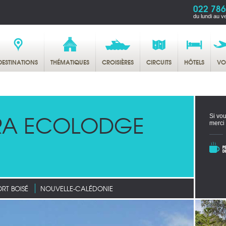
022 786
du lundi au v
DESTINATIONS
THÉMATIQUES
CROISIÈRES
CIRCUITS
HÔTELS
VO
RA ECOLODGE
Si vou
merci
RT BOISÉ
NOUVELLE-CALÉDONIE