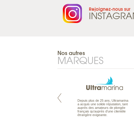
Rejoignez-nous sur
INSTAGR
Nos autres
MARQUES
Maldives à la Carte propose tous
Depuis plus de 25 ans, Ultramarina
les types de voyages aux Maldives,
a acquis une solide réputation, tant
en séjour ou en croisière, pour des
auprès des amateurs de plongée
couples, des vacances en famille ou
français qu’auprès d’une clientèle
individuels amateurs de croisière.
étrangère exigeante.
Une sélection d’îles et hôtels, fruit
d’un travail rigoureux, pour offrir le
meilleur des Maldives.