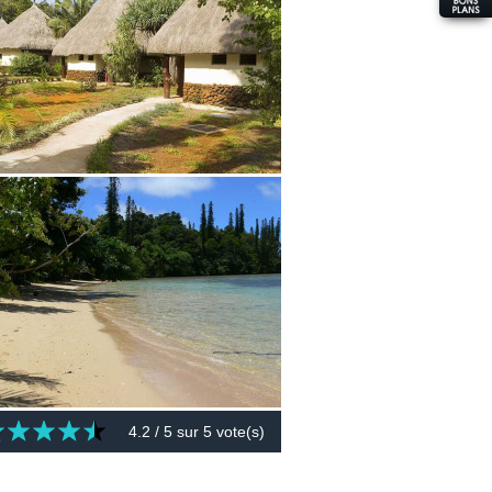
4.2
/ 5 sur
5
vote(s)