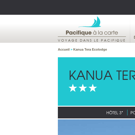
VOYAGE DANS LE PACIFIQUE
Accueil
>
Kanua Tera Ecolodge
KANUA TE
HÔTEL 3*
PO