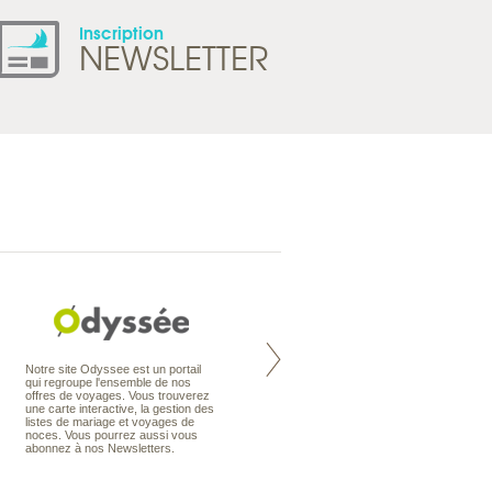
Inscription
NEWSLETTER
Nouvelle-Zélande à la carte
Notre site Odyssee est un portail
organise votre séjour en Nouvelle-
qui regroupe l'ensemble de nos
Zélande, en circuit, en autotour ou
offres de voyages. Vous trouverez
en voyage sur mesure. Nos
une carte interactive, la gestion des
conseillers en voyage sont des
listes de mariage et voyages de
spécialistes de ce pays qu’ils
noces. Vous pourrez aussi vous
connaissent presque comme leur
abonnez à nos Newsletters.
poche.