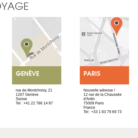
OYAGE
GENÈVE
PARIS
rue de Montchoisy, 21
Nouvelle adresse !
1207 Genève
12 rue de la Chaussée
Suisse
d'Antin
Tel : +41 22 786 14 87
75009 Paris
France
Tel : +33 1 83 79 69 73