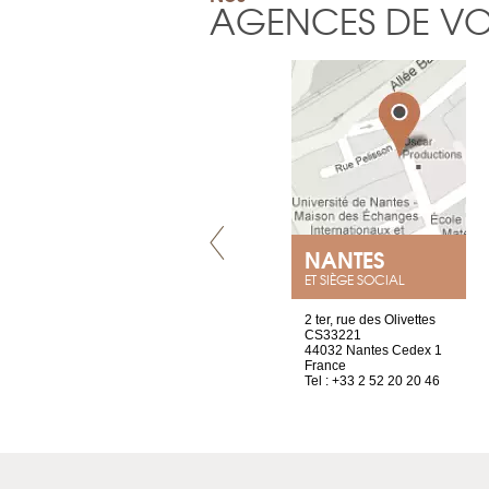
AGENCES DE V
VILLENEUVE
NANTES
ET SIÈGE SOCIAL
Chez Scuba-shop
2 ter, rue des Olivettes
Route d’Arvel, 106
CS33221
1844 Villeneuve
44032 Nantes Cedex 1
Suisse
France
Tel : +41 21 965 65 00
Tel : +33 2 52 20 20 46