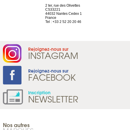
a-shop
2 ter, rue des Olivettes
rue de Montc
el, 106
CS33221
1207 Genèv
neuve
44032 Nantes Cedex 1
Suisse
France
Tel : +41 22 
1 965 65 00
Tel : +33 2 52 20 20 46
Rejoignez-nous sur
INSTAGRAM
Rejoignez-nous sur
FACEBOOK
Inscription
NEWSLETTER
Nos autres