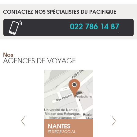
CONTACTEZ NOS SPÉCIALISTES DU PACIFIQUE
022 786 14 87
.
Nos
AGENCES DE VOYAGE
NEUVE
NANTES
GENÈV
ET SIÈGE SOCIAL