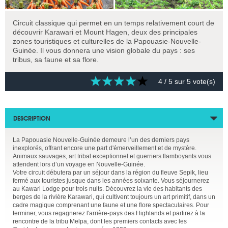
Circuit classique qui permet en un temps relativement court de
découvrir Karawari et Mount Hagen, deux des principales
zones touristiques et culturelles de la Papouasie-Nouvelle-
Guinée. Il vous donnera une vision globale du pays : ses
tribus, sa faune et sa flore.
4
/ 5 sur
5
vote(s)
DESCRIPTION
La Papouasie Nouvelle-Guinée demeure l’un des derniers pays
inexplorés, offrant encore une part d'émerveillement et de mystère.
Animaux sauvages, art tribal exceptionnel et guerriers flamboyants vous
attendent lors d’un voyage en Nouvelle-Guinée.
Votre circuit débutera par un séjour dans la région du fleuve Sepik, lieu
fermé aux touristes jusque dans les années soixante. Vous séjournerez
au Kawari Lodge pour trois nuits. Découvrez la vie des habitants des
berges de la rivière Karawari, qui cultivent toujours un art primitif, dans un
cadre magique comprenant une faune et une flore spectaculaires. Pour
terminer, vous regagnerez l'arrière-pays des Highlands et partirez à la
rencontre de la tribu Melpa, dont les premiers contacts avec les