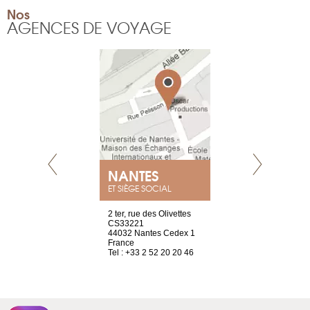
Nos
AGENCES DE VOYAGE
NEUVE
NANTES
GENÈV
ET SIÈGE SOCIAL
a-shop
2 ter, rue des Olivettes
rue de Montc
el, 106
CS33221
1207 Genèv
neuve
44032 Nantes Cedex 1
Suisse
France
Tel : +41 22 
1 965 65 00
Tel : +33 2 52 20 20 46