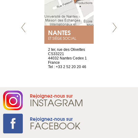
NEUVE
NANTES
GENÈV
ET SIÈGE SOCIAL
a-shop
2 ter, rue des Olivettes
rue de Montc
el, 106
CS33221
1207 Genèv
neuve
44032 Nantes Cedex 1
Suisse
France
Tel : +41 22 
1 965 65 00
Tel : +33 2 52 20 20 46
Rejoignez-nous sur
INSTAGRAM
Rejoignez-nous sur
FACEBOOK