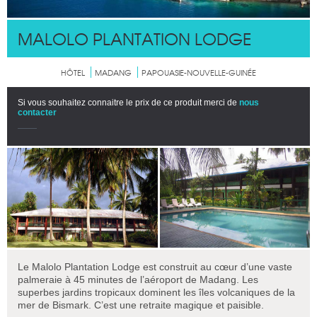
MALOLO PLANTATION LODGE
HÔTEL
MADANG
PAPOUASIE-NOUVELLE-GUINÉE
Si vous souhaitez connaitre le prix de ce produit merci de
nous
contacter
Le Malolo Plantation Lodge est construit au cœur d’une vaste
palmeraie à 45 minutes de l’aéroport de Madang. Les
superbes jardins tropicaux dominent les îles volcaniques de la
mer de Bismark. C’est une retraite magique et paisible.