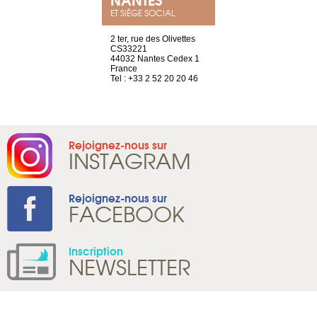
ET SIÈGE SOCIAL
a-shop
2 ter, rue des Olivettes
rue de Montc
el, 106
CS33221
1207 Genèv
neuve
44032 Nantes Cedex 1
Suisse
France
Tel : +41 22 
1 965 65 00
Tel : +33 2 52 20 20 46
Rejoignez-nous sur
INSTAGRAM
Rejoignez-nous sur
FACEBOOK
Inscription
NEWSLETTER