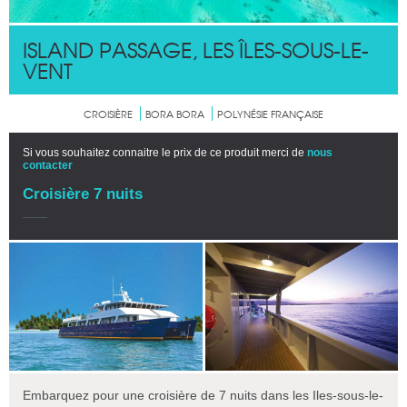
ISLAND PASSAGE, LES ÎLES-SOUS-LE-
VENT
CROISIÈRE
BORA BORA
POLYNÉSIE FRANÇAISE
Si vous souhaitez connaitre le prix de ce produit merci de
nous
contacter
Croisière 7 nuits
Embarquez pour une croisière de 7 nuits dans les Iles-sous-le-