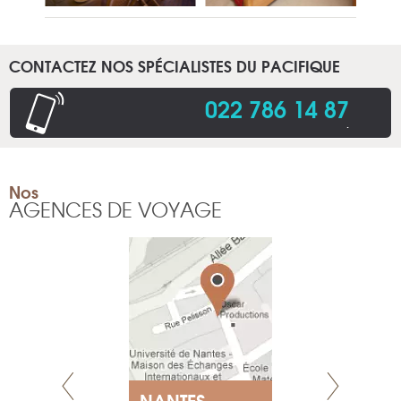
CONTACTEZ NOS SPÉCIALISTES DU PACIFIQUE
022 786 14 87
.
Nos
AGENCES DE VOYAGE
NEUVE
NANTES
GENÈV