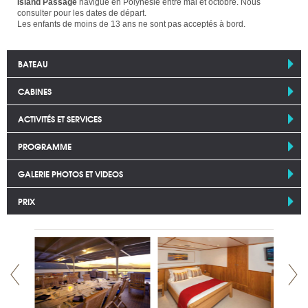
Island Passage
navigue en Polynésie entre mai et octobre. Nous
consulter pour les dates de départ.
Les enfants de moins de 13 ans ne sont pas acceptés à bord.
BATEAU
CABINES
ACTIVITÉS ET SERVICES
PROGRAMME
GALERIE PHOTOS ET VIDEOS
PRIX