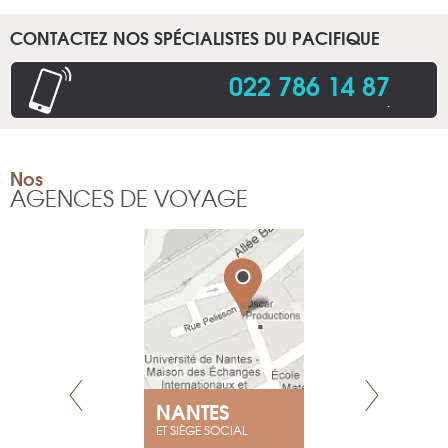
CONTACTEZ NOS SPÉCIALISTES DU PACIFIQUE
022 786 14 87
.
Nos
AGENCES DE VOYAGE
NEUVE
NANTES
GENÈV
ET SIÈGE SOCIAL