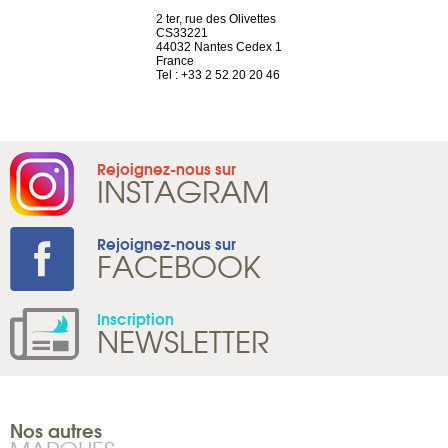
a-shop
2 ter, rue des Olivettes
rue de Montc
el, 106
CS33221
1207 Genèv
neuve
44032 Nantes Cedex 1
Suisse
France
Tel : +41 22 
1 965 65 00
Tel : +33 2 52 20 20 46
Rejoignez-nous sur
INSTAGRAM
Rejoignez-nous sur
FACEBOOK
Inscription
NEWSLETTER
Nos autres