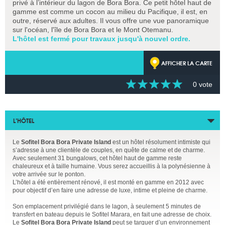
privé à l’intérieur du lagon de Bora Bora. Ce petit hôtel haut de
gamme est comme un cocon au milieu du Pacifique, il est, en
outre, réservé aux adultes. Il vous offre une vue panoramique
sur l'océan, l'île de Bora Bora et le Mont Otemanu.
L'hôtel est fermé pour travaux jusqu'à nouvel ordre.
AFFICHER LA CARTE
0 vote
L’HÔTEL
Le
Sofitel Bora Bora Private Island
est un hôtel résolument intimiste qui
s’adresse à une clientèle de couples, en quête de calme et de charme.
Avec seulement 31 bungalows, cet hôtel haut de gamme reste
chaleureux et à taille humaine. Vous serez accueillis à la polynésienne à
votre arrivée sur le ponton.
L’hôtel a été entièrement rénové, il est monté en gamme en 2012 avec
pour objectif d’en faire une adresse de luxe, intime et pleine de charme.
Son emplacement privilégié dans le lagon, à seulement 5 minutes de
transfert en bateau depuis le Sofitel Marara, en fait une adresse de choix.
Le
Sofitel Bora Bora Private Island
peut se targuer d’un environnement