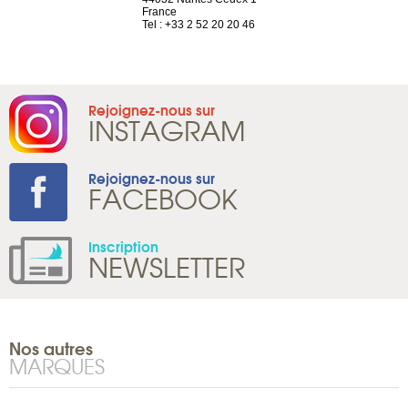
France
Tel : +41 22 
1 965 65 00
Tel : +33 2 52 20 20 46
Rejoignez-nous sur
INSTAGRAM
Rejoignez-nous sur
FACEBOOK
Inscription
NEWSLETTER
Nos autres
MARQUES