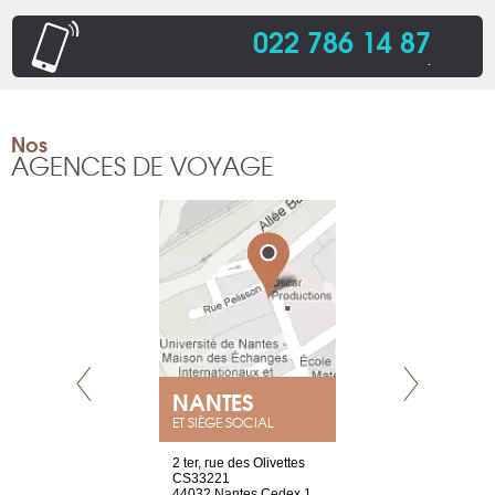
022 786 14 87
.
Nos
AGENCES DE VOYAGE
NEUVE
NANTES
GENÈV
ET SIÈGE SOCIAL
a-shop
2 ter, rue des Olivettes
rue de Montc
el, 106
CS33221
1207 Genèv
neuve
44032 Nantes Cedex 1
Suisse