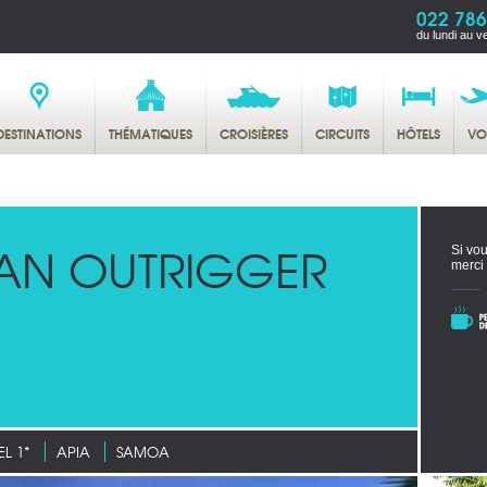
022 786
du lundi au v
DESTINATIONS
THÉMATIQUES
CROISIÈRES
CIRCUITS
HÔTELS
VO
AN OUTRIGGER
Si vou
merci
L 1*
APIA
SAMOA