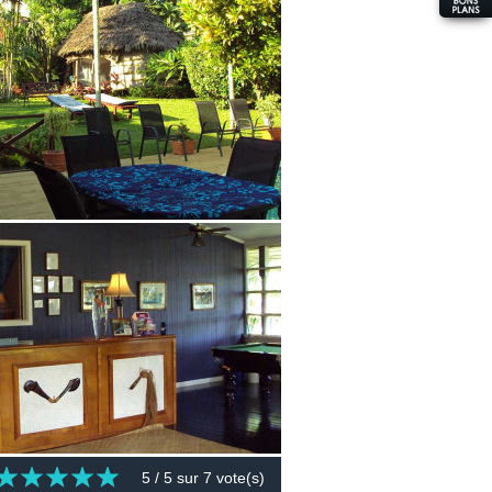
5
/ 5 sur
7
vote(s)