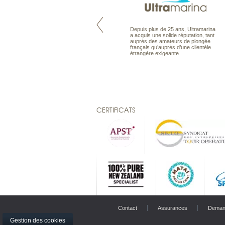
Maldives à la Carte propose tous
Depuis plus de 25 ans, Ultramarina
les types de voyages aux Maldives,
a acquis une solide réputation, tant
en séjour ou en croisière, pour des
auprès des amateurs de plongée
couples, des vacances en famille ou
français qu’auprès d’une clientèle
individuels amateurs de croisière.
étrangère exigeante.
Une sélection d’îles et hôtels, fruit
d’un travail rigoureux, pour offrir le
meilleur des Maldives.
CERTIFICATS
Contact
Assurances
Deman
Gestion des cookies