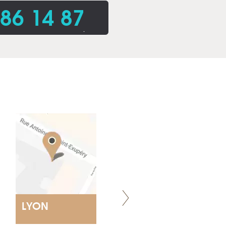
86 14 87
.
LYON
VILLENEUVE