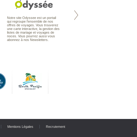
Nouvelle-Zélande à la carte
Notre site Odyssee est un portail
organise votre séjour en Nouvelle-
qui regroupe l'ensemble de nos
Zélande, en circuit, en autotour ou
offres de voyages. Vous trouverez
en voyage sur mesure. Nos
une carte interactive, la gestion des
conseillers en voyage sont des
listes de mariage et voyages de
spécialistes de ce pays qu’ils
noces. Vous pourrez aussi vous
connaissent presque comme leur
abonnez à nos Newsletters.
poche.
Mentions Légales
Recrutement