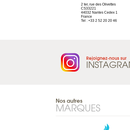
Chez Scuba-shop
2 ter, rue des Olivettes
Route d’Arvel, 106
CS33221
1844 Villeneuve
44032 Nantes Cedex 1
Suisse
France
Tel : +41 21 965 65 00
Tel : +33 2 52 20 20 46
Rejoignez-nous sur
INSTAGR
Nos autres
MARQUES