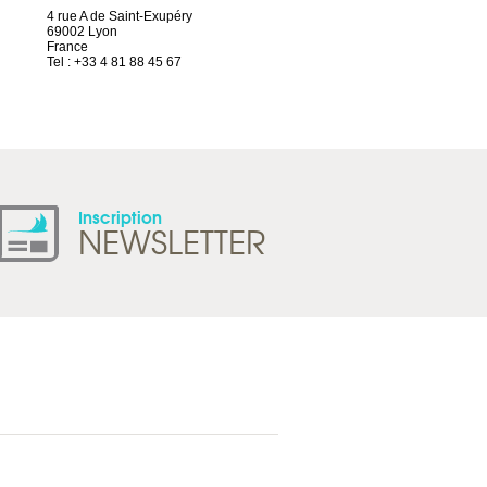
4 rue A de Saint-Exupéry
Chez Scuba-shop
69002 Lyon
Route d’Arvel, 106
France
1844 Villeneuve
Tel : +33 4 81 88 45 67
Suisse
Tel : +41 21 965 65 00
Inscription
NEWSLETTER