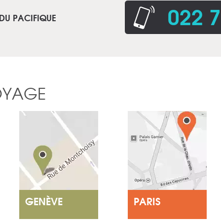
022 7
 DU PACIFIQUE
OYAGE
GENÈVE
PARIS