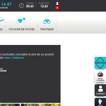
 14 87
PARIS
PAPEETE
00:43
12:43
endredi
LS
VOYAGE DE NOCES
PRATIQUE
s souhaitez connaitre le prix de ce produit
 de
nous contacter