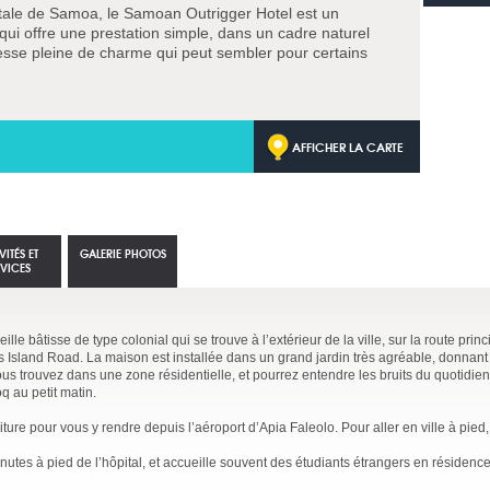
apitale de Samoa, le Samoan Outrigger Hotel est un
i offre une prestation simple, dans un cadre naturel
resse pleine de charme qui peut sembler pour certains
AFFICHER LA CARTE
VITÉS ET
GALERIE PHOTOS
RVICES
eille bâtisse de type colonial qui se trouve à l’extérieur de la ville, sur la route princ
 Island Road. La maison est installée dans un grand jardin très agréable, donnant
us trouvez dans une zone résidentielle, et pourrez entendre les bruits du quotidie
q au petit matin.
iture pour vous y rendre depuis l’aéroport d’Apia Faleolo. Pour aller en ville à pie
nutes à pied de l’hôpital, et accueille souvent des étudiants étrangers en résiden