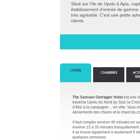
Situé sur l'île de Upolu à Apia, c
établissement d’entrée de gamme qu
très agréable. C’est une petite ad
clients.
L’HÔTEL
CHAMBRES
ACTI
SE
The Samoan Outrigger Hotel
est une vi
traverse Upolu du Nord au Sud, la Cross
d’être à la campagne… en ville. Vous vo
aboiements des chiens et le chant du co
Il faut compter environ 40 minutes en vo
environ 15 à 20 minutes tranquillement.
Il se trouve également à seulement 5 mi
quelques semaines.