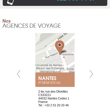
.
Nos
AGENCES DE VOYAGE
NEUVE
NANTES
GENÈV
ET SIÈGE SOCIAL
a-shop
2 ter, rue des Olivettes
rue de Montc
el, 106
CS33221
1207 Genèv
neuve
44032 Nantes Cedex 1
Suisse
France
Tel : +41 22 
1 965 65 00
Tel : +33 2 52 20 20 46