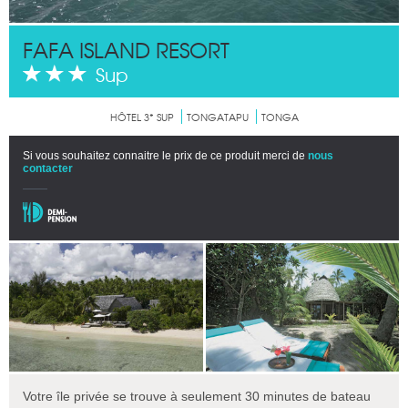
FAFA ISLAND RESORT
Sup
HÔTEL 3* SUP
TONGATAPU
TONGA
Si vous souhaitez connaitre le prix de ce produit merci de
nous
contacter
Votre île privée se trouve à seulement 30 minutes de bateau