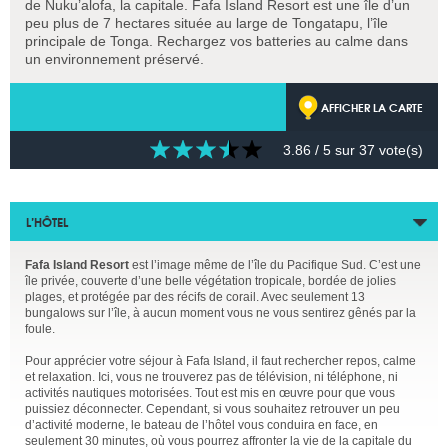
de Nuku’alofa, la capitale. Fafa Island Resort est une île d’un
peu plus de 7 hectares située au large de Tongatapu, l’île
principale de Tonga. Rechargez vos batteries au calme dans
un environnement préservé.
AFFICHER LA CARTE
3.86
/ 5 sur
37
vote(s)
L’HÔTEL
Fafa Island Resort
est l’image même de l’île du Pacifique Sud. C’est une
île privée, couverte d’une belle végétation tropicale, bordée de jolies
plages, et protégée par des récifs de corail. Avec seulement 13
bungalows sur l’île, à aucun moment vous ne vous sentirez gênés par la
foule.
Pour apprécier votre séjour à Fafa Island, il faut rechercher repos, calme
et relaxation. Ici, vous ne trouverez pas de télévision, ni téléphone, ni
activités nautiques motorisées. Tout est mis en œuvre pour que vous
puissiez déconnecter. Cependant, si vous souhaitez retrouver un peu
d’activité moderne, le bateau de l’hôtel vous conduira en face, en
seulement 30 minutes, où vous pourrez affronter la vie de la capitale du