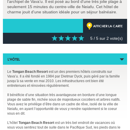
l’archipel de Vava’u. Il est posé au bord d'une très jolie plage à
seulement 15 minutes du centre-ville de Neiafu. Cet hôtel de
charme jouit d'une situation idéale pour un séjour balnéaire.
AFFICHER LA CARTE
5
/ 5 sur
2
vote(s)
L’HÔTEL
Le
Tongan Beach Resort
est un des premiers hôtels construits sur
Vava’u. Il a été fondé en 1984 par Dietmar Dyck, puis géré par la famille
jusqu’à sa vente en mai 2010. Les infrastructures ont bien été
entretenues et rénovées régulièrement.
Il bénéficie d’une situation très avantageuse en bordure d’une longue
plage de sable fin, nichée sous de majestueux cocotiers et arbres natifs.
Vous avez le privilège d’être dans un cadre de rêve, isolé de la ville de
Neiafu, en ayant l’opportunité de vous y rendre rapidement si le coeur
vous en dit.
L’hôtel
Tongan Beach Resort
est un très bel endroit de vacances où
vous vous sentirez tout de suite dans le Pacifique Sud, les pieds dans le