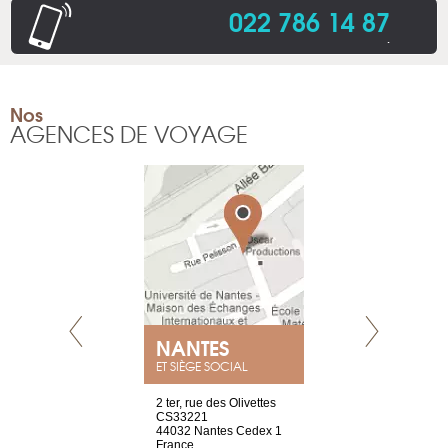
022 786 14 87
.
Nos
AGENCES DE VOYAGE
NEUVE
NANTES
GENÈV
ET SIÈGE SOCIAL
a-shop
2 ter, rue des Olivettes
rue de Montc
el, 106
CS33221
1207 Genèv
neuve
44032 Nantes Cedex 1
Suisse
France
Tel : +41 22 