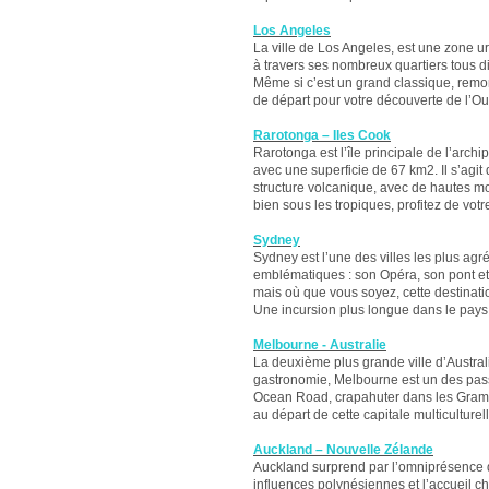
Los Angeles
La ville de Los Angeles, est une zone 
à travers ses nombreux quartiers tous di
Même si c’est un grand classique, remon
de départ pour votre découverte de l’Ou
Rarotonga – Iles Cook
Rarotonga est l’île principale de l’archi
avec une superficie de 67 km2. Il s’agit 
structure volcanique, avec de hautes mon
bien sous les tropiques, profitez de vot
Sydney
Sydney est l’une des villes les plus agr
emblématiques : son Opéra, son pont et 
mais où que vous soyez, cette destinati
Une incursion plus longue dans le pays
Melbourne - Australie
La deuxième plus grande ville d’Austral
gastronomie, Melbourne est un des passa
Ocean Road, crapahuter dans les Grampia
au départ de cette capitale multiculture
Auckland – Nouvelle Zélande
Auckland surprend par l’omniprésence de 
influences polynésiennes et l’accueil c