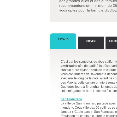
des grandes villes et des autotour
recommandons un minimum de 25 j
vous optez pour la formule GLO
ESCALES
EXPRESS
GLOBE
C’est par les symboles du rêve califor
américaine
afin de partir à la découve
sont un autre mythe : celui de la cultur
Vous continuerez de savourer la décont
avec eux le long de la côte, avant de c
des Maoris, cette culture omniprésente e
Quelques jours à Shanghai, le temps de 
cette mégalopole dont la diversité cultu
San Francisco
La ville de San Francisco partage avec S
monde ». Cette ville aux 50 collines se 
fameux « Cable cars ». San Francisco est
réputation de capitale culturelle et art