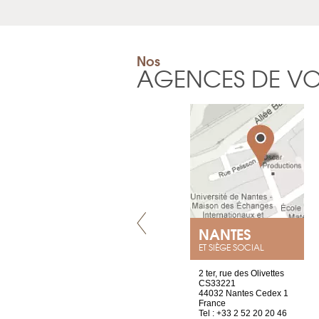
Nos
AGENCES DE V
VILLENEUVE
NANTES
ET SIÈGE SOCIAL
Chez Scuba-shop
2 ter, rue des Olivettes
Route d’Arvel, 106
CS33221
1844 Villeneuve
44032 Nantes Cedex 1
Suisse
France
Tel : +41 21 965 65 00
Tel : +33 2 52 20 20 46