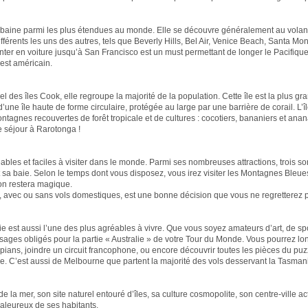
urbaine parmi les plus étendues au monde. Elle se découvre généralement au volant
fférents les uns des autres, tels que Beverly Hills, Bel Air, Venice Beach, Santa Mo
ter en voiture jusqu’à San Francisco est un must permettant de longer le Pacifique.
est américain.
pel des îles Cook, elle regroupe la majorité de la population. Cette île est la plus g
d’une île haute de forme circulaire, protégée au large par une barrière de corail. L’î
tagnes recouvertes de forêt tropicale et de cultures : cocotiers, bananiers et anan
re séjour à Rarotonga !
éables et faciles à visiter dans le monde. Parmi ses nombreuses attractions, trois so
sa baie. Selon le temps dont vous disposez, vous irez visiter les Montagnes Bleues
on restera magique.
, avec ou sans vols domestiques, est une bonne décision que vous ne regretterez p
ie est aussi l’une des plus agréables à vivre. Que vous soyez amateurs d’art, de sp
ges obligés pour la partie « Australie » de votre Tour du Monde. Vous pourrez lon
ns, joindre un circuit francophone, ou encore découvrir toutes les pièces du puzz
lle. C’est aussi de Melbourne que partent la majorité des vols desservant la Tasman
la mer, son site naturel entouré d’îles, sa culture cosmopolite, son centre-ville act
haleureux de ses habitants.