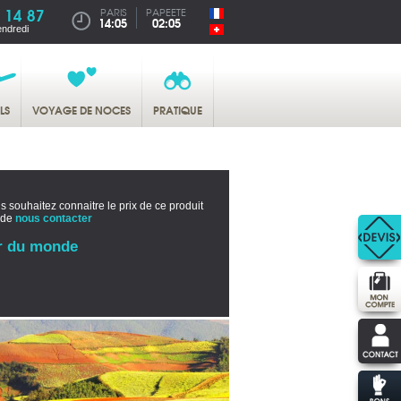
 14 87
PARIS
PAPEETE
14:05
02:05
endredi
LS
VOYAGE DE NOCES
PRATIQUE
s souhaitez connaitre le prix de ce produit
 de
nous contacter
r du monde