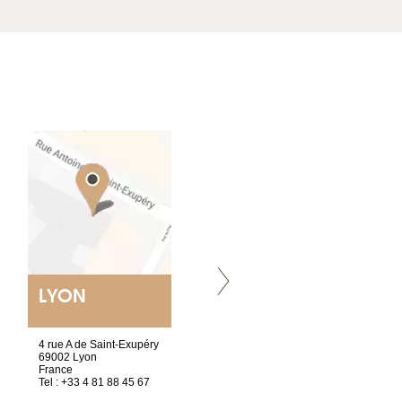
LYON
VILLENEUVE
4 rue A de Saint-Exupéry
Chez Scuba-shop
69002 Lyon
Route d’Arvel, 106
France
1844 Villeneuve
Tel : +33 4 81 88 45 67
Suisse
Tel : +41 21 965 65 00