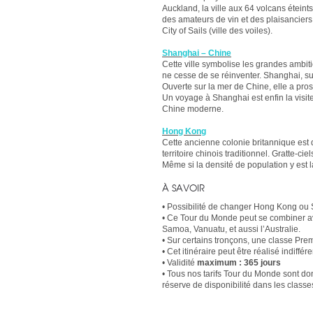
Auckland, la ville aux 64 volcans éteint
des amateurs de vin et des plaisanciers, 
City of Sails (ville des voiles).
Shanghai – Chine
Cette ville symbolise les grandes ambit
ne cesse de se réinventer. Shanghai, sur
Ouverte sur la mer de Chine, elle a pr
Un voyage à Shanghai est enfin la visite
Chine moderne.
Hong Kong
Cette ancienne colonie britannique est 
territoire chinois traditionnel. Gratte-ci
Même si la densité de population y est l
À SAVOIR
• Possibilité de changer Hong Kong ou
• Ce Tour du Monde peut se combiner a
Samoa, Vanuatu, et aussi l’Australie.
• Sur certains tronçons, une classe Pre
• Cet itinéraire peut être réalisé indiff
• Validité
maximum : 365 jours
• Tous nos tarifs Tour du Monde sont donn
réserve de disponibilité dans les classe