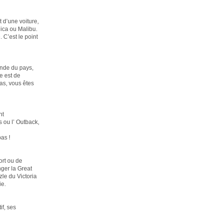
 d’une voiture,
nica ou Malibu.
 C’est le point
rande du pays,
le est de
as, vous êtes
nt
 ou l’ Outback,
as !
ort ou de
ger la Great
le du Victoria
ie.
if, ses