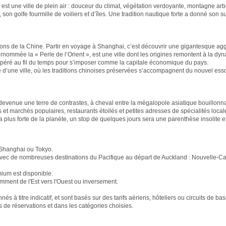
s est une ville de plein air : douceur du climat, végétation verdoyante, montagne ar
son golfe fourmille de voiliers et d’îles. Une tradition nautique forte a donné son su
ions de la Chine. Partir en voyage à Shanghai, c’est découvrir une gigantesque ag
nommée la « Perle de l’Orient », est une ville dont les origines remontent à la dy
ospéré au fil du temps pour s’imposer comme la capitale économique du pays.
 d’une ville, où les traditions chinoises préservées s’accompagnent du nouvel essor
devenue une terre de contrastes, à cheval entre la mégalopole asiatique bouillonna
els et marchés populaires, restaurants étoilés et petites adresses de spécialités local
a plus forte de la planète, un stop de quelques jours sera une parenthèse insolite e
 Shanghai ou Tokyo.
vec de nombreuses destinations du Pacifique au départ de Auckland : Nouvelle-Ca
mium est disponible.
éremment de l'Est vers l'Ouest ou inversement.
és à titre indicatif, et sont basés sur des tarifs aériens, hôteliers ou circuits de ba
s de réservations et dans les catégories choisies.