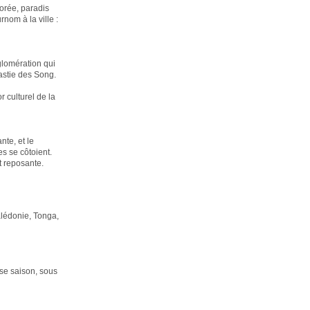
borée, paradis
rnom à la ville :
glomération qui
nastie des Song.
 culturel de la
nte, et le
es se côtoient.
t reposante.
lédonie, Tonga,
sse saison, sous