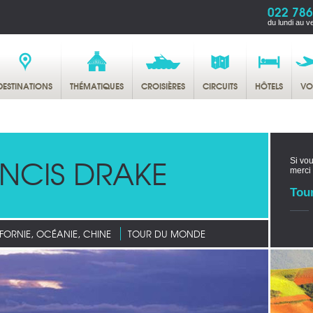
022 786
du lundi au v
DESTINATIONS
THÉMATIQUES
CROISIÈRES
CIRCUITS
HÔTELS
VO
NCIS DRAKE
Si vou
merci
Tou
FORNIE, OCÉANIE, CHINE
TOUR DU MONDE