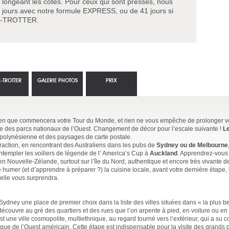
s longeant les côtes. Pour ceux qui sont pressés, nous
ours avec notre formule EXPRESS, ou de 41 jours si
BE-TROTTER.
-TROTTER
GALERIE PHOTOS
PRIX
nien que commencera votre Tour du Monde, et rien ne vous empêche de prolonger v
rte des parcs nationaux de l’Ouest. Changement de décor pour l’escale suivante !
Le
e polynésienne et des paysages de carte postale.
raction, en rencontrant des Australiens dans les pubs de
Sydney ou de Melbourne
ontempler les voiliers de légende de l’ America’s Cup à
Auckland
. Apprendrez-vous
n Nouvelle-Zélande, surtout sur l’île du Nord, authentique et encore très vivante d
humer (et d’apprendre à préparer ?) la cuisine locale, avant votre dernière étape,
relle vous surprendra.
ydney une place de premier choix dans la liste des villes situées dans « la plus be
découvre au gré des quartiers et des rues que l’on arpente à pied, en voiture ou en f
 une ville cosmopolite, multiethnique, au regard tourné vers l’extérieur, qui a su 
istique de l’Ouest américain. Cette étape est indispensable pour la visite des grands