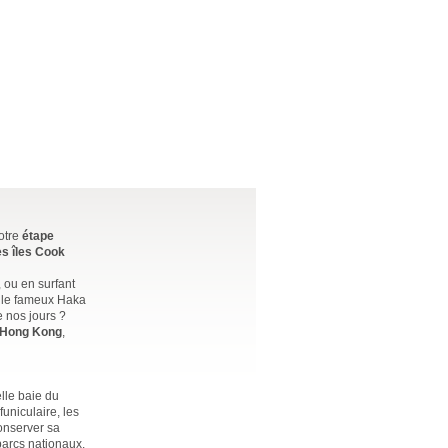
otre
étape
s îles Cook
, ou en surfant
 le fameux Haka
e nos jours ?
Hong Kong
,
lle baie du
uniculaire, les
conserver sa
 parcs nationaux.