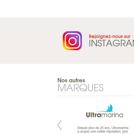
Rejoignez-nous sur
INSTAGR
Nos autres
MARQUES
Maldives à la Carte propose tous
Depuis plus de 25 ans, Ultramarina
les types de voyages aux Maldives,
a acquis une solide réputation, tant