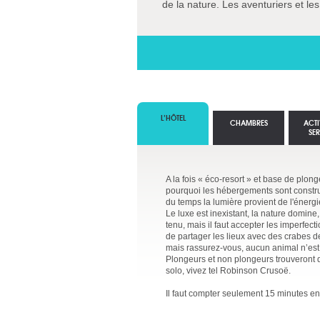
de la nature. Les aventuriers et l
L’HÔTEL
CHAMBRES
ACTI
SE
A la fois « éco-resort » et base de plon
pourquoi les hébergements sont construit
du temps la lumière provient de l'énergi
Le luxe est inexistant, la nature domine,
tenu, mais il faut accepter les imperfecti
de partager les lieux avec des crabes d
mais rassurez-vous, aucun animal n’es
Plongeurs et non plongeurs trouveront 
solo, vivez tel Robinson Crusoë.
Il faut compter seulement 15 minutes en b