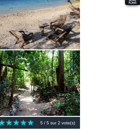
5
/ 5 sur
2
vote(s)