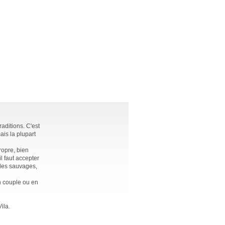
aditions. C'est
ais la plupart
ropre, bien
il faut accepter
ules sauvages,
n couple ou en
ila.