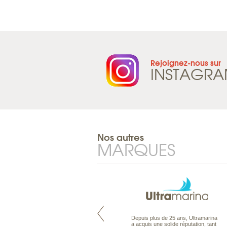
Rejoignez-nous sur
INSTAGR
Nos autres
MARQUES
Maldives à la Carte propose tous
Depuis plus de 25 ans, Ultramarina
les types de voyages aux Maldives,
a acquis une solide réputation, tant