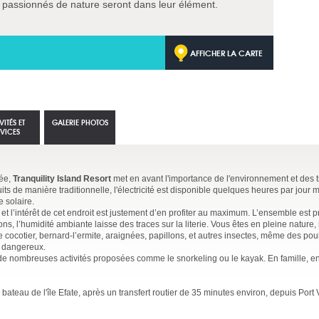
es passionnés de nature seront dans leur élément.
AFFICHER LA CARTE
VITÉS ET
GALERIE PHOTOS
RVICES
gée,
Tranquility Island Resort
met en avant l'importance de l'environnement et des tr
s de manière traditionnelle, l'électricité est disponible quelques heures par jour m
e solaire.
 et l’intérêt de cet endroit est justement d’en profiter au maximum. L’ensemble est p
ons, l’humidité ambiante laisse des traces sur la literie. Vous êtes en pleine nature, 
e cocotier, bernard-l’ermite, araignées, papillons, et autres insectes, même des po
t dangereux.
de nombreuses activités proposées comme le snorkeling ou le kayak. En famille, e
ateau de l'île Efate, après un transfert routier de 35 minutes environ, depuis Port V