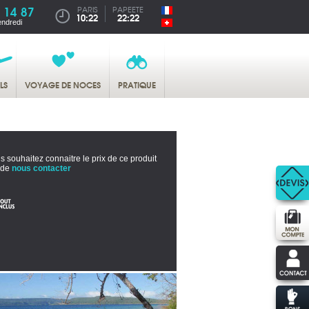
 14 87
PARIS
PAPEETE
10:22
22:22
endredi
LS
VOYAGE DE NOCES
PRATIQUE
s souhaitez connaitre le prix de ce produit
 de
nous contacter