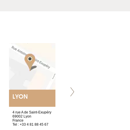
LYON
VILLENEUVE
4 rue A de Saint-Exupéry
Chez Scuba-shop
69002 Lyon
Route d’Arvel, 106
France
1844 Villeneuve
Tel : +33 4 81 88 45 67
Suisse
Tel : +41 21 965 65 00