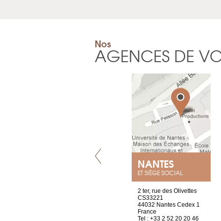
Nos
AGENCES DE V
VILLENEUVE
NANTES
ET SIÈGE SOCIAL
Chez Scuba-shop
2 ter, rue des Olivettes
Route d’Arvel, 106
CS33221
1844 Villeneuve
44032 Nantes Cedex 1
Suisse
France
Tel : +41 21 965 65 00
Tel : +33 2 52 20 20 46