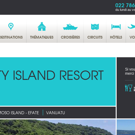
022 786
du lundi au v
DESTINATIONS
THÉMATIQUES
CROISIÈRES
CIRCUITS
HÔTELS
VO
TY ISLAND RESORT
Si vou
merci
OSO ISLAND - EFATE
VANUATU